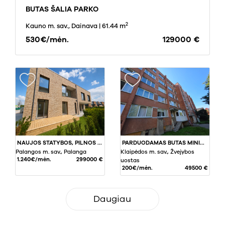
BUTAS ŠALIA PARKO
2
Kauno m. sav., Dainava
| 61.44 m
530€/mėn.
129000 €
NAUJOS STATYBOS, PILNOS APDAILOS, 3 KAMBARIŲ BUTAS SU BALKONU PALANGOJE, VĖŽIŲ GATVĖJE
PARDUODAMAS BUTAS MINIJOS G., ŽVEJYBOS UOSTE, KLAIPĖDA, 36.37 KV.M PLOTO
Palangos m. sav., Palanga
Klaipėdos m. sav., Žvejybos
1.240€/mėn.
299000 €
uostas
200€/mėn.
49500 €
Daugiau