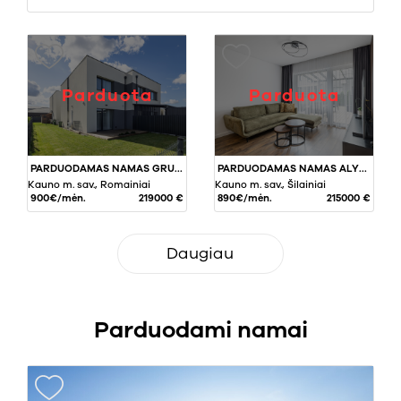
Parduota
Parduota
PARDUODAMAS NAMAS GRUODO G., ROMAINIUOSE, KAUNE, 80 KV.M PLOTO
PARDUODAMAS NAMAS ALYTAUS G., ŠILAINIUOSE, KAUNE, 63,22 KV.M PLOTO
Kauno m. sav., Romainiai
Kauno m. sav., Šilainiai
900€/mėn.
219000 €
890€/mėn.
215000 €
Daugiau
Parduodami namai