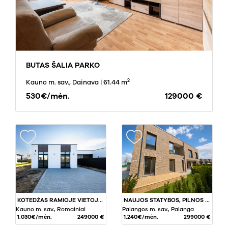
BUTAS ŠALIA PARKO
2
Kauno m. sav., Dainava
| 61.44 m
530€/mėn.
129000 €
KOTEDŽAS RAMIOJE VIETOJE, NETOLI DRAUSTINIO
NAUJOS STATYBOS, PILNOS APDAILOS, 3 KAMBARIŲ BUTAS SU BALKONU PALANGOJE, VĖŽIŲ GATVĖJE
Kauno m. sav., Romainiai
Palangos m. sav., Palanga
1.030€/mėn.
249000 €
1.240€/mėn.
299000 €