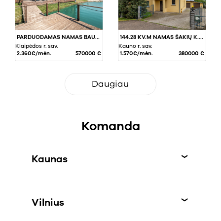
PARDUODAMAS NAMAS BAUBLIŲ G., DARGUŽIAI, 130 KV.M PLOTO
144.28 KV.M NAMAS ŠAKIŲ K., KAUNO RAJ.
Klaipėdos r. sav.
Kauno r. sav.
2.360€/mėn.
570000 €
1.570€/mėn.
380000 €
Daugiau
Komanda
Kaunas
Vilnius