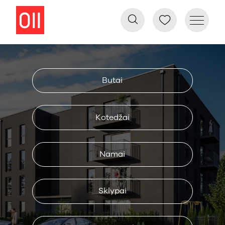
Butai
Kotedžai
Namai
Sklypai