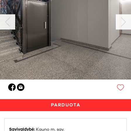
PARDUOTA
Savivaldybė:
Kauno m. sav.