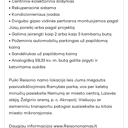
• Centrinis-kolektorinis šildymas
• Rekuperacinė sistema
• Kondicionieriaus įvadas
• Dvigubo gipso vidinės pertvaros montuojamos pagal
Jūsų poreikį arba pagal projektą
• Galima įsirengti kaip 2 arba kaip 3 kambarių butą
• Požeminis automobilių parkingas už papildomą
kainą
• Sandėliukas už papildomą kainą
• Analogišką 59,33 kv. m. butą galite įsigyti ir
ketvirtame aukšte
Puiki Reisono namo lokacija leis Jums mėgautis
pasivaikščiojimais Ramybės parke, vos per keletą
minučių pasieksite Nemuną ar miesto centrą, Laisvės
alėją, Žalgirio areną, p. c. Akropolį. Viešuoju ar
asmeniniu transportu patogiai susisieksite su kitais
miesto mikrorajonais.
Daugiau informacijos www.Reisononamas.lt