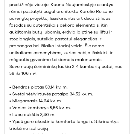
prestižinėje vietoje. Kauno Naujamiestyje esantys
rūmai pastatyti pagal architekto Karolio Reisono
parengtą projektą. Išsiskiriantis art deco stiliaus
fasadas su autentiškais dekoro elementais, itin
aukštomis butų lubomis, erdvia laiptine su liftu ir
stoglangiais, suteikia pastatui elegancijos ir
prabangos bei išlaiko istorinį veidą. Šie namai
unikalioms asmenybėms, kurios nebijo išsiskirti ir
mėgautis gyvenimo teikiamais malonumais.
Savo naujų šeimininkų laukia 2-4 kambarių butai, nuo
56 iki 106 m².
• Bendras plotas 59,14 kv. m.
• Svetainės/virtuvės patalpa 34,52 kv. m.
• Miegamasis 14,64 kv. m.
• Vonios kambarys 5,56 kv. m.
• Lubų aukštis 3,40 m.
• Ypač gero akustinio komforto langai užtikrinantys
triukšmo izoliaciją