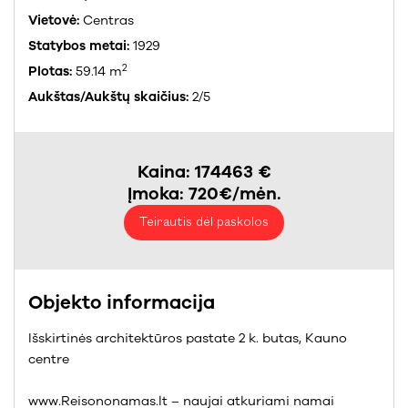
Vietovė:
Centras
Statybos metai:
1929
2
Plotas:
59.14 m
Aukštas/Aukštų skaičius:
2/5
Kaina: 174463 €
Įmoka: 720€/mėn.
Teirautis dėl paskolos
Objekto informacija
Išskirtinės architektūros pastate 2 k. butas, Kauno
centre
www.Reisononamas.lt – naujai atkuriami namai