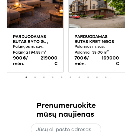
PARDUODAMAS
PARDUODAMAS
BUTAS RYTO G., ,
BUTAS KRETINGOS
PALANGOJE, 94.88
Palangos m. sav.,
G., , PALANGOJE, 39
Palangos m. sav.,
KV.M PLOTO
KV.M PLOTO
2
2
Palanga
| 94.88 m
Palanga
| 39.00 m
900€/
219000
700€/
169000
mėn.
€
mėn.
€
Prenumeruokite
mūsų naujienas