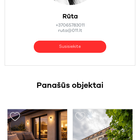
Rūta
+37065783011
ruta@011.lt
Susisiekite
Panašūs objektai