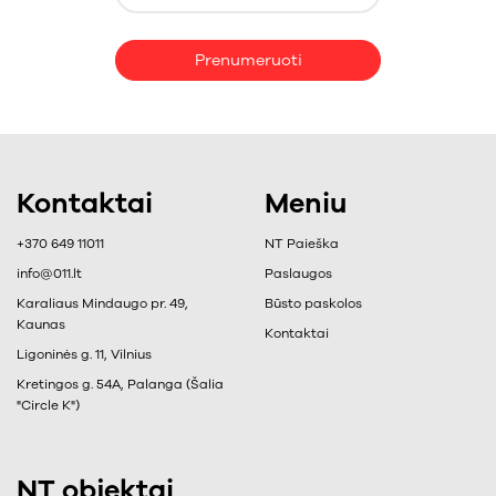
Prenumeruoti
Kontaktai
Meniu
+370 649 11011
NT Paieška
info@011.lt
Paslaugos
Karaliaus Mindaugo pr. 49,
Būsto paskolos
Kaunas
Kontaktai
Ligoninės g. 11, Vilnius
Kretingos g. 54A, Palanga (Šalia
"Circle K")
NT objektai