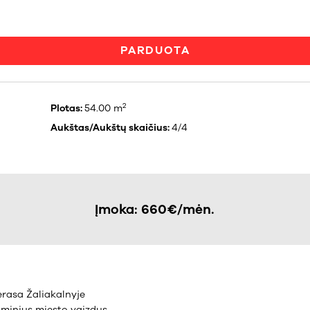
PARDUOTA
2
Plotas:
54.00 m
Aukštas/Aukštų skaičius:
4/4
Įmoka: 660€/mėn.
rasa Žaliakalnyje
raminius miesto vaizdus