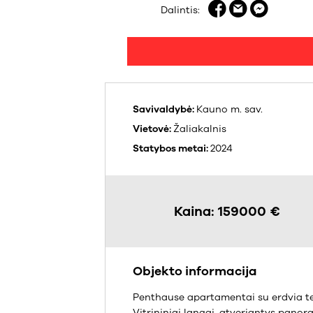
Dalintis:
Savivaldybė:
Kauno m. sav.
Vietovė:
Žaliakalnis
Statybos metai:
2024
Kaina: 159000 €
Objekto informacija
Penthause apartamentai su erdvia te
Vitrininiai langai, atveriantys pano