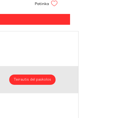
Patinka
Teirautis dėl paskolos