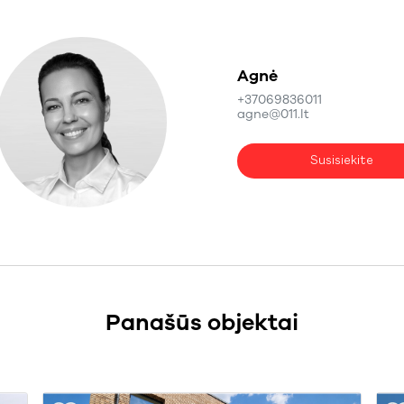
Agnė
+37069836011
agne@011.lt
Susisiekite
Panašūs objektai