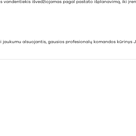
s vandentiekis išvedžiojamas pagal pastato išplanavimą, iki įre
ei jaukumu alsuojantis, gausios profesionalų komandos kūrinys Jū