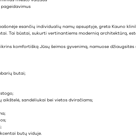
 pageidavimus
ašonėje esančių individualių namų apsuptyje, greta Kauno klinikų
tai. Tai būstai, sukurti vertinantiems modernią architektūrą, este
žtikrins komfortišką Jūsų šeimos gyvenimą, namuose džiaugsitės
mbarių butai;
 stogo;
aikštelė, sandėliukai bei vietos dviračiams;
ma;
os;
;
akcentai butų viduje.