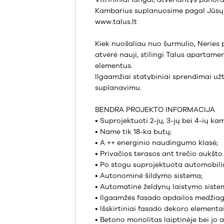
Kambarius suplanuosime pagal Jūsų
www.talus.lt
Kiek nuošaliau nuo šurmulio, Neries p
atvėrė nauji, stilingi Talus apartamen
elementus.
Ilgaamžiai statybiniai sprendimai u
suplanavimu.
BENDRA PROJEKTO INFORMACIJA
• Suprojektuoti 2-jų, 3-jų bei 4-ių ka
• Name tik 18-ka butų;
• A ++ energinio naudingumo klasė;
• Privačios terasos ant trečio aukšto
• Po stogu suprojektuota automobilių 
• Autonominė šildymo sistema;
• Automatinė želdynų laistymo siste
• Ilgaamžės fasado apdailos medžiag
• Išskirtiniai fasado dekoro elementai
• Betono monolitas laiptinėje bei jo 