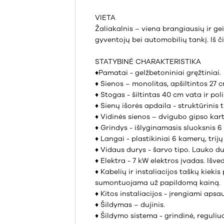
VIETA
Žaliakalnis – viena brangiausių ir g
gyventojų bei automobilių tankį. Iš či
STATYBINĖ CHARAKTERISTIKA
♦Pamatai - gelžbetoniniai gręžtiniai.
♦ Sienos – monolitas, apšiltintos 27 
♦ Stogas - šiltintas 40 cm vata ir poli
♦ Sienų išorės apdaila - struktūrinis 
♦ Vidinės sienos – dvigubo gipso kar
♦ Grindys - išlyginamasis sluoksnis 
♦ Langai - plastikiniai 6 kamerų, trijų 
♦ Vidaus durys - šarvo tipo. Lauko du
♦ Elektra - 7 kW elektros įvadas. Išv
♦ Kabelių ir instaliacijos taškų kiek
sumontuojama už papildomą kainą.
♦ Kitos instaliacijos - įrengiami apsa
♦ Šildymas – dujinis.
♦ Šildymo sistema - grindinė, reguli