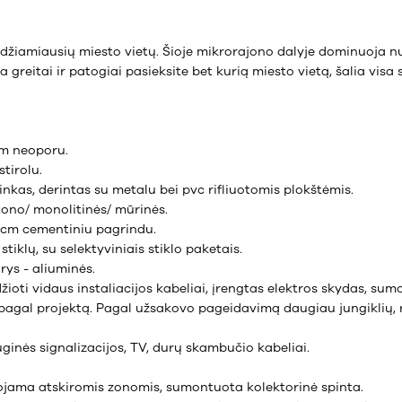
eidžiamiausių miesto vietų. Šioje mikrorajono dalyje dominuoja 
a greitai ir patogiai pasieksite bet kurią miesto vietą, šalia visa 
cm neoporu.
stirolu.
tinkas, derintas su metalu bei pvc rifliuotomis plokštėmis.
tono/ monolitinės/ mūrinės.
6 cm cementiniu pagrindu.
stiklų, su selektyviniais stiklo paketais.
rys - aliuminės.
edžioti vidaus instaliacijos kabeliai, įrengtas elektros skydas, s
is pagal projektą. Pagal užsakovo pageidavimą daugiau jungiklių, 
uginės signalizacijos, TV, durų skambučio kabeliai.
uojama atskiromis zonomis, sumontuota kolektorinė spinta.