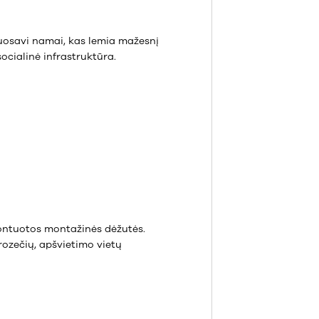
nuosavi namai, kas lemia mažesnį
socialinė infrastruktūra.
umontuotos montažinės dėžutės.
rozečių, apšvietimo vietų