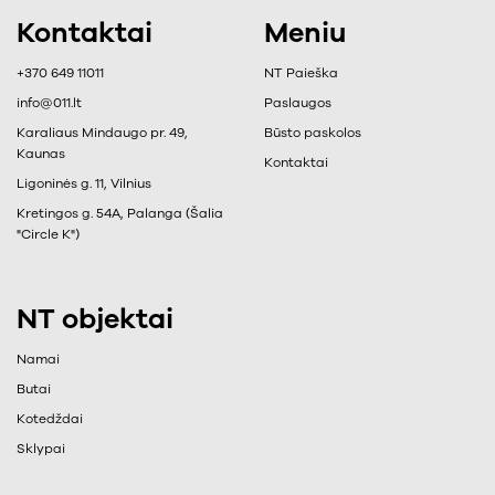
Kontaktai
Meniu
+370 649 11011
NT Paieška
info@011.lt
Paslaugos
Karaliaus Mindaugo pr. 49,
Būsto paskolos
Kaunas
Kontaktai
Ligoninės g. 11, Vilnius
Kretingos g. 54A, Palanga (Šalia
"Circle K")
NT objektai
Namai
Butai
Kotedždai
Sklypai