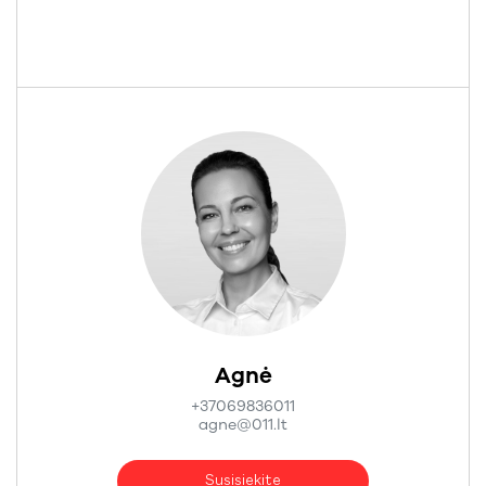
Agnė
+37069836011
agne@011.lt
Susisiekite