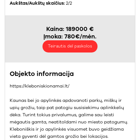
Aukštas/Aukštų skaičius:
2/2
Kaina: 189000 €
Įmoka: 780€/mėn.
Teirautis dėl paskolos
Objekto informacija
https://kleboniskionamai.lt/
Kaunas bei jo apylinkės apdovanoti parkų, miškų ir
upių grožiu, taip pat patogiu susisiekimu aplinkkelių
dėka. Turint tokius privalumus, galime sau leisti
mėgautis gamta, neatitoldami nuo miesto patogumų.
Kleboniškis ir jo apylinkės visuomet buvo geidžiama
vieta gyventi dėl gamtos grožio bei lokacijos.