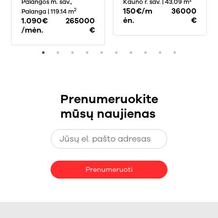
PALANGOJE, 119,14
Palangos m. sav.,
ŠLIENAVA, 43.09
Kauno r. sav.
| 43.09 m
KV.M PLOTO
KV.M PLOTO
150€/m
36000
2
Palanga
| 119.14 m
ėn.
€
1.090€
265000
/mėn.
€
Prenumeruokite
mūsų naujienas
Prenumeruoti