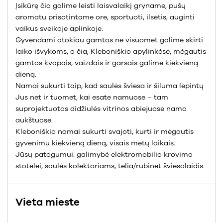
Įsikūrę čia galime leisti laisvalaikį gryname, pušų
aromatu prisotintame ore, sportuoti, ilsėtis, auginti
vaikus sveikoje aplinkoje.
Gyvendami atokiau gamtos ne visuomet galime skirti
laiko išvykoms, o čia, Kleboniškio apylinkėse, mėgautis
gamtos kvapais, vaizdais ir garsais galime kiekvieną
dieną.
Namai sukurti taip, kad saulės šviesa ir šiluma lepintų
Jus net ir tuomet, kai esate namuose – tam
suprojektuotos didžiulės vitrinos abiejuose namo
aukštuose.
Kleboniškio namai sukurti svajoti, kurti ir mėgautis
gyvenimu kiekvieną dieną, visais metų laikais.
Jūsų patogumui: galimybė elektromobilio krovimo
stotelei, saulės kolektoriams, telia/rubinet šviesolaidis.
Vieta mieste