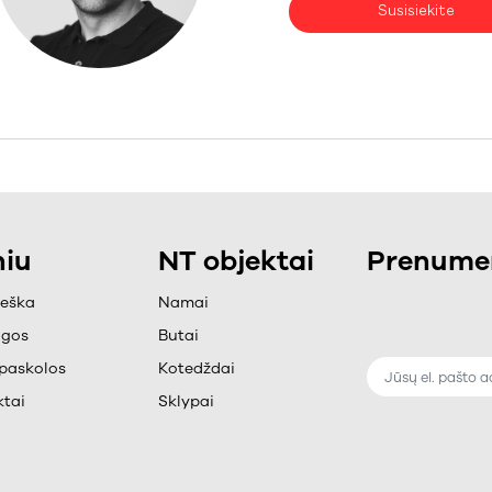
Susisiekite
iu
NT objektai
Prenumer
ieška
Namai
ugos
Butai
paskolos
Kotedždai
tai
Sklypai