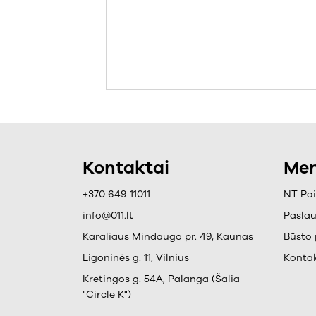
Kontaktai
Men
+370 649 11011
NT Pa
info@011.lt
Pasla
Karaliaus Mindaugo pr. 49, Kaunas
Būsto 
Ligoninės g. 11, Vilnius
Kontak
Kretingos g. 54A, Palanga (Šalia
"Circle K")