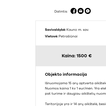
Dalintis:
Savivaldybė:
Kauno m. sav.
Vietovė:
Petrašiūnai
Kaina: 1500 €
Objekto informacija
Išnuomojama 15 arų aptverta aikštel
Nuomos kaina 1 kv 1 eur/mėn. Yra ele
pat turime ir daugiau aikštelių nuom
Teritorijoje yra ir 14 arų aikštelė, be