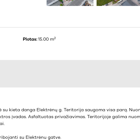
2
Plotas:
15.00 m
ė su kieta danga Elektrėnų g. Teritorija saugoma visa parą. Nuo
ktros įvadas. Asfaltuotas privažiavimas. Teritorijoje galima nuo
ai.
siribojanti su Elektrėnu gatve.