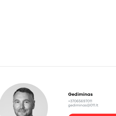
Gediminas
+37065697011
gediminas@011.lt