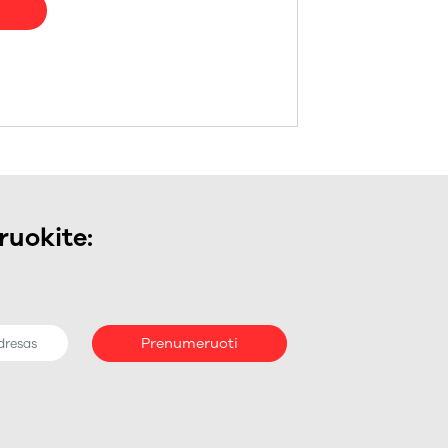
uokite:
Prenumeruoti