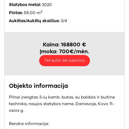
Statybos metai:
2020
2
Plotas:
59.00 m
Aukštas/Aukštų skaičius:
3/4
Kaina: 168800 €
Įmoka: 700€/mėn.
Teirautis dėl paskolos
Objekto informacija
Pilnai įrengtas 3-ių kamb. butas, su baldais ir buitine
technika, naujos statybos name, Dainavoje, Kovo 11-
osios g.
Bendra informacija: