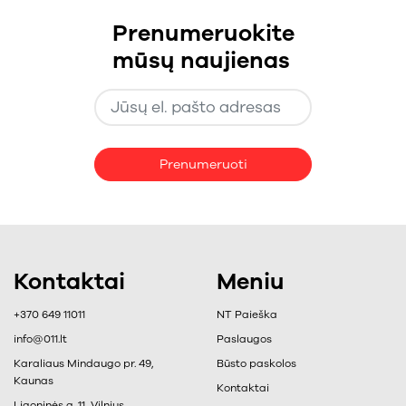
Prenumeruokite
mūsų naujienas
Prenumeruoti
Kontaktai
Meniu
+370 649 11011
NT Paieška
info@011.lt
Paslaugos
Karaliaus Mindaugo pr. 49,
Būsto paskolos
Kaunas
Kontaktai
Ligoninės g. 11, Vilnius