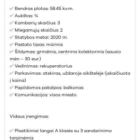
✅ Bendras plotas: 58.45 kv.m.
✅ Aukštas: ¾
✅ Kambarių skaičius: 3
✅ Miegamųjų skaičius: 2
✅ Statybos metai: 2020 m.
✅ Pastato tipas: mūrinis
✅ Šildymas: grindinis, centrinis kolektorinis (sausio
mėn – 30 eur.)
✅ Vedinimas: rekuperatorius
✅ Parkavimas: atskiras, uždaroje aikštelėje (įskaičiuota
į kaina)
✅ Papildomos patalpos: balkonas
✅ Komunikacijos: visos miesto
Vidaus įrengimas:
✅ Plastikiniai langai A klasės su 3 sandarinimo
tarpinėmis