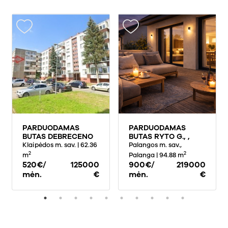
PARDUODAMAS
PARDUODAMAS
BUTAS DEBRECENO
BUTAS RYTO G., ,
G., KLAIPĖDA, 62
Klaipėdos m. sav.
| 62.36
PALANGOJE, 94.88
Palangos m. sav.,
KV.M PLOTO, 3
KV.M PLOTO
2
2
m
Palanga
| 94.88 m
KAMBARIAI
520€/
125000
900€/
219000
mėn.
€
mėn.
€