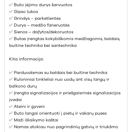
✅ Buto įėjimo durys šarvuotos
✅ Gipso lubos
✅ Grindys – parketlentės
✅ Durys – medžio faneruotės
✅ Sienos – dažytos/dekoruotos
✅ Butas įrengtas kokybiškomis medžiagomis, baldais,
buitine technika bei santechnika
Kita informacija:
✅ Parduodamas su baldais bei buitine technika
✅ Ruloniniai tinkleliai nuo uodų ant visų langų ir
balkono durų
✅ Įrengta signalizacijos ir priešgaisrinės signalizacijos
įvadai
✅ Ateini ir gyveni
✅ Buto langai orientuoti į pietų ir vakarų puses
✅ Maži išlaikymo kaštai
✅ Namas atokiau nuo pagrindinių gatvių ir triukšmo