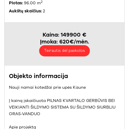
2
Plotas:
96.00 m
Aukštų skaičius:
2
Kaina: 149900 €
Įmoka: 620€/mėn.
Teirautis dėl paskolos
Objekto informacija
Nauji namai kotedžai prie upės Kaune
Į kainą įskaičiuota PILNAS KVARTALO GERBŪVIS BEI
VEIKIANTI ŠILDYMO SISTEMA SU ŠILDYMO SIURBLIU
ORAS-VANDUO
Apie projektą