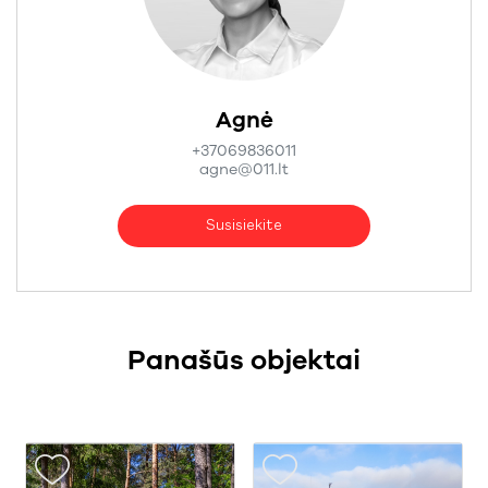
Agnė
+37069836011
agne@011.lt
Susisiekite
Panašūs objektai