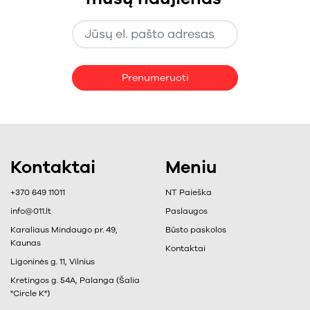
Prenumeruoti
Kontaktai
Meniu
+370 649 11011
NT Paieška
info@011.lt
Paslaugos
Karaliaus Mindaugo pr. 49,
Būsto paskolos
Kaunas
Kontaktai
Ligoninės g. 11, Vilnius
Kretingos g. 54A, Palanga (Šalia
"Circle K")