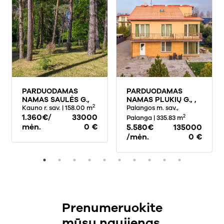
PARDUODAMAS
PARDUODAMAS
NAMAS SAULĖS G.,
NAMAS PLUKIŲ G., ,
2
DRĄSEIKIAI, 150 KV.M
Kauno r. sav.
| 158.00 m
PALANGOJE, 335.83
Palangos m. sav.,
PLOTO
1.360€/
33000
KV.M PLOTO
2
Palanga
| 335.83 m
mėn.
0 €
5.580€
135000
/mėn.
0 €
Prenumeruokite
mūsų naujienas