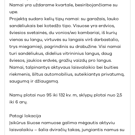
Namai yra uždarame kvartale, besiribojančiame su
upe.
Projektą sudaro kelių tipų namai: su garažais, lauko
sandėliukais bei kotedžo tipo. Visuose yra erdvios,
šviesios svetainės, du vonios/wc kambariai, iš kurių
vienas su langu, virtuvės su langais virš darbastalio,
trys miegamieji, pagrindinis su drabužine. Visi namai
turi sandėliukus, didelius vitrininius langus, daug
šviesos, jaukios erdvės, gražių vaizdų pro langus.
Namai, talpinantys aktyvaus laisvalaikio bei buities
riekmenis, šiltus automobilius, suteikiantys privatumą,
saugumą ir džiaugsmą.
Namų plotai nuo 95 iki 132 kv. m, sklypų plotai nuo 2,5
iki 6 arų.
Patogi lokacija
Įsikūrus šiuose namuose galima mėgautis aktyviu
laisvalaikiu – šalia dviračių takas, jungiantis namus su