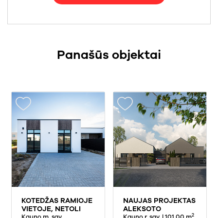
Panašūs objektai
KOTEDŽAS RAMIOJE
NAUJAS PROJEKTAS
VIETOJE, NETOLI
ALEKSOTO
2
DRAUSTINIO
Kauno m. sav.,
PAŠONĖJE
Kauno r. sav.
| 101.00 m