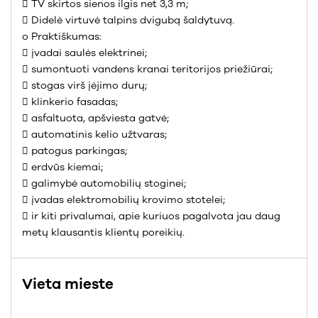
 TV skirtos sienos ilgis net 3,3 m;
 Didelė virtuvė talpins dvigubą šaldytuvą.
o Praktiškumas:
 įvadai saulės elektrinei;
 sumontuoti vandens kranai teritorijos priežiūrai;
 stogas virš įėjimo durų;
 klinkerio fasadas;
 asfaltuota, apšviesta gatvė;
 automatinis kelio užtvaras;
 patogus parkingas;
 erdvūs kiemai;
 galimybė automobilių stoginei;
 įvadas elektromobilių krovimo stotelei;
 ir kiti privalumai, apie kuriuos pagalvota jau daug
metų klausantis klientų poreikių.
Vieta mieste