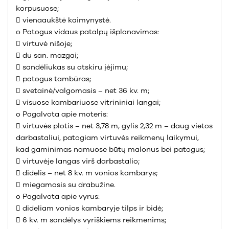
korpusuose;
 vienaaukštė kaimynystė.
o Patogus vidaus patalpų išplanavimas:
 virtuvė nišoje;
 du san. mazgai;
 sandėliukas su atskiru įėjimu;
 patogus tambūras;
 svetainė/valgomasis – net 36 kv. m;
 visuose kambariuose vitrininiai langai;
o Pagalvota apie moteris:
 virtuvės plotis – net 3,78 m, gylis 2,32 m – daug vietos
darbastaliui, patogiam virtuvės reikmenų laikymui,
kad gaminimas namuose būtų malonus bei patogus;
 virtuvėje langas virš darbastalio;
 didelis – net 8 kv. m vonios kambarys;
 miegamasis su drabužine.
o Pagalvota apie vyrus:
 dideliam vonios kambaryje tilps ir bidė;
 6 kv. m sandėlys vyriškiems reikmenims;