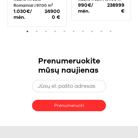
990€/
238999
2
Romainiai
| 97.00 m
mėn.
€
1.030€/
24900
mėn.
0 €
Prenumeruokite
mūsų naujienas
Prenumeruoti