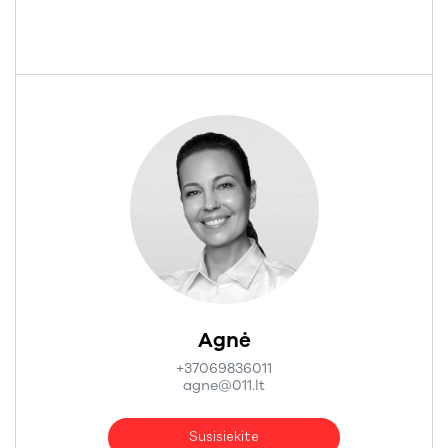
Agnė
+37069836011
agne@011.lt
Susisiekite