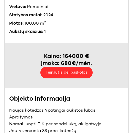
Vietovė:
Romainiai
Statybos metai:
2024
2
Plotas:
100.00 m
Aukštų skaičius:
1
Kaina: 164000 €
Įmoka: 680€/mėn.
Teirautis dėl paskolos
Objekto informacija
Naujas kotedžas Ypatingai aukštos lubos
Aprašymas
Namai jungti TIK per sandėliuką, akligatvyje.
Jau rezervuota 83 proc. kotedžų