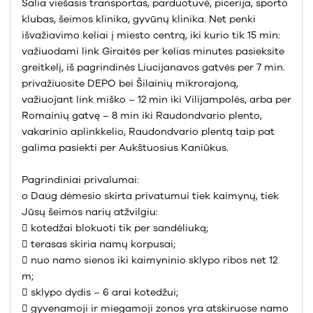
Šalia viešasis transportas, parduotuvė, picerija, sporto
klubas, šeimos klinika, gyvūnų klinika. Net penki
išvažiavimo keliai į miesto centrą, iki kurio tik 15 min:
važiuodami link Giraitės per kelias minutes pasieksite
greitkelį, iš pagrindinės Liucijanavos gatvės per 7 min.
privažiuosite DEPO bei Šilainių mikrorajoną,
važiuojant link miško – 12 min iki Vilijampolės, arba per
Romainių gatvę – 8 min iki Raudondvario plento,
vakarinio aplinkkelio, Raudondvario plentą taip pat
galima pasiekti per Aukštuosius Kaniūkus.
Pagrindiniai privalumai:
o Daug dėmesio skirta privatumui tiek kaimynų, tiek
Jūsų šeimos narių atžvilgiu:
 kotedžai blokuoti tik per sandėliuką;
 terasas skiria namų korpusai;
 nuo namo sienos iki kaimyninio sklypo ribos net 12
m;
 sklypo dydis – 6 arai kotedžui;
 gyvenamoji ir miegamoji zonos yra atskiruose namo