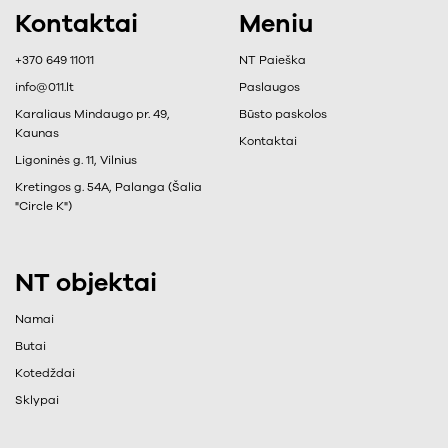
Kontaktai
Meniu
+370 649 11011
NT Paieška
info@011.lt
Paslaugos
Karaliaus Mindaugo pr. 49,
Būsto paskolos
Kaunas
Kontaktai
Ligoninės g. 11, Vilnius
Kretingos g. 54A, Palanga (Šalia
"Circle K")
NT objektai
Namai
Butai
Kotedždai
Sklypai