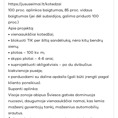
https://jususeimai.lt/kotedzai
100 proc. aplinkos baigtumas, 85 proc. vidaus
baigtumas (jei dėl subsidijos, galima priduoti 100
proc.)
Apie projektą:
• vienaaukščiai kotedžai;
• blokuoti TIK per šiltą sandėliuką, nėra kitų bendrų
sienų;
• plotas – 100 kv. m;
• skypo plotai – 4-6 arai;
• suprojektuoti akligatviais – po du dvibučius
kiekvienoje pusėje;
• parduodami su daline apdaila (gali būti įrengti pagal
kliento poreikius).
Supanti aplinka:
Visoje zonoje abipus Šviesos gatvės dominuoja
nuosavi, daugumoje vienaaukščiai namai, kas lemia
mažesnį gyventojų tankį, mažesnius automobilių
srautus.