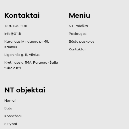
Kontaktai
Meniu
+370 649 11011
NT Paieška
info@011.lt
Paslaugos
Karaliaus Mindaugo pr. 49,
Būsto paskolos
Kaunas
Kontaktai
Ligoninės g. 11, Vilnius
Kretingos g. 54A, Palanga (Šalia
"Circle K")
NT objektai
Namai
Butai
Kotedždai
Sklypai