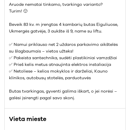
Aruode nematai tinkamo, tvarkingo varianto?
Turim! 🙂
Beveik 83 kv. m įrengtas 4 kambarių butas Eiguliuose,
Ukmergės gatvėje, 3 aukšte iš 9, name su liftu.
✅ Namui priklauso net 2 uždaros parkavimo aikštelės
su šlagbaumais – vietos užteks!
✅ Pakeista santechnika, sudėti plastikiniai vamzdžiai
✅ Prieš kelis metus atnaujinta elektros instaliacija
✅ Netoliese – kelios mokyklos ir darželiai, Kauno
klinikos, autobusų stotelės, parduotuvės
Butas tvarkingas, gyventi galima iškart, o jei norėsi –
galėsi įsirengti pagal savo skonį.
Vieta mieste