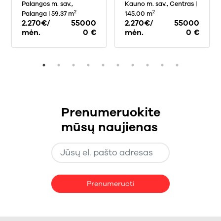
G., , PALANGOJE, 60
Palangos m. sav.,
PUTVINSKIO G.,
Kauno m. sav., Centras
|
KV.M PLOTO
CENTRE, KAUNE, 145
2
2
Palanga
| 59.37 m
145.00 m
KV.M PLOTO
2.270€/
55000
2.270€/
55000
mėn.
0 €
mėn.
0 €
Prenumeruokite
mūsų naujienas
Prenumeruoti