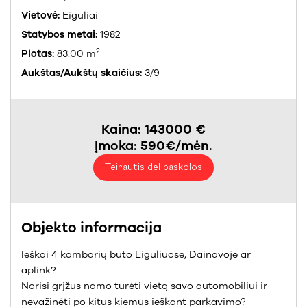
Vietovė:
Eiguliai
Statybos metai:
1982
2
Plotas:
83.00 m
Aukštas/Aukštų skaičius:
3/9
Kaina: 143000 €
Įmoka: 590€/mėn.
Teirautis dėl paskolos
Objekto informacija
Ieškai 4 kambarių buto Eiguliuose, Dainavoje ar
aplink?
Norisi grįžus namo turėti vietą savo automobiliui ir
nevažinėti po kitus kiemus ieškant parkavimo?