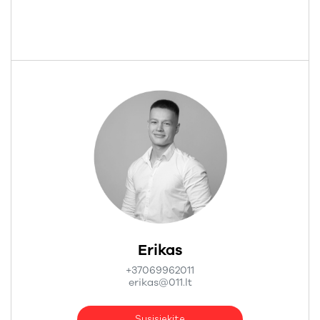
Erikas
+37069962011
erikas@011.lt
Susisiekite