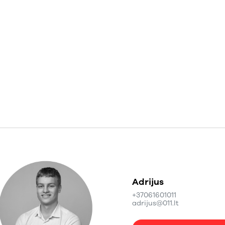
Adrijus
+37061601011
adrijus@011.lt