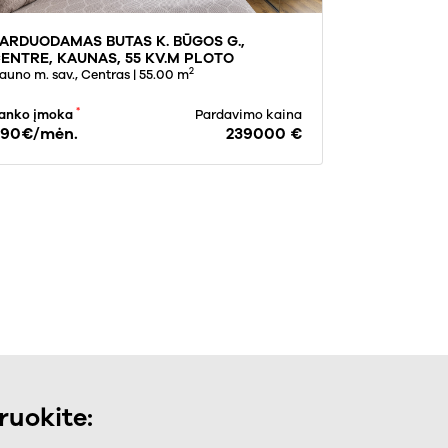
ARDUODAMAS BUTAS K. BŪGOS G.,
PARDUODAMA
ENTRE, KAUNAS, 55 KV.M PLOTO
PALANGA, 7
2
auno m. sav., Centras
| 55.00 m
Palangos m. s
*
anko įmoka
Pardavimo kaina
Banko įmoka
90€/mėn.
239000 €
2.020€/mė
uokite: