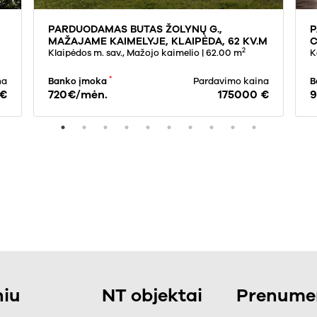
PARDUODAMAS BUTAS ŽOLYNŲ G.,
P
MAŽAJAME KAIMELYJE, KLAIPĖDA, 62 KV.M
C
2
PLOTO
Klaipėdos m. sav., Mažojo kaimelio
| 62.00 m
K
*
na
Banko įmoka
Pardavimo kaina
B
 €
720€/mėn.
175000 €
9
iu
NT objektai
Prenumer