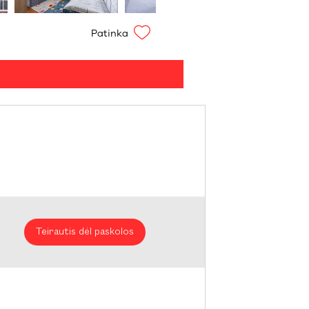
Patinka
Teirautis dėl paskolos