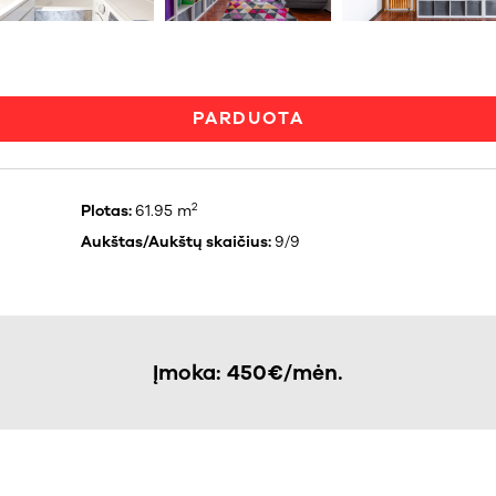
PARDUOTA
2
Plotas:
61.95 m
Aukštas/Aukštų skaičius:
9/9
Įmoka: 450€/mėn.