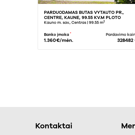
PARDUODAMAS BUTAS VYTAUTO PR.,
CENTRE, KAUNE, 99.55 KV.M PLOTO
2
Kauno m. sav., Centras
| 99.55 m
*
rdavimo kaina
Banko įmoka
Pardavimo kai
114000 €
1.360€/mėn.
328482
Kontaktai
Men