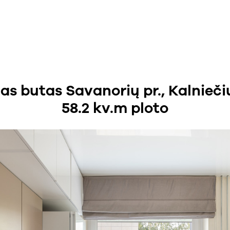
 butas Savanorių pr., Kalnieči
58.2 kv.m ploto