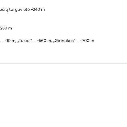
niečių turgavietė ~240 m
~230 m
“ – ~10 m, „Tukas“ – ~560 m, „Girinukas“ – ~700 m