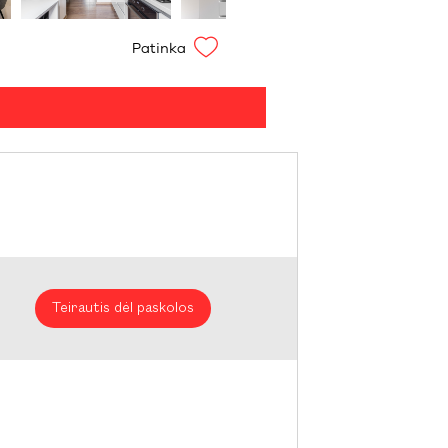
Patinka
Teirautis dėl paskolos