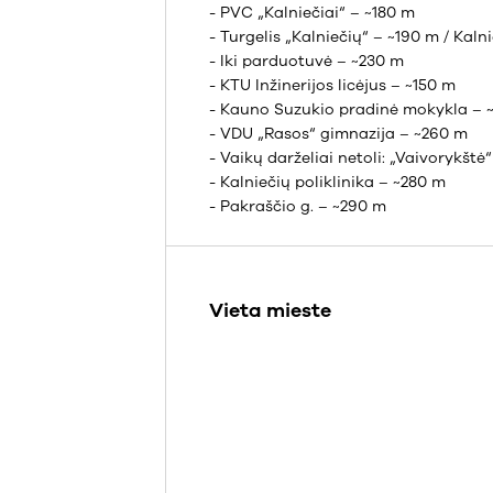
- PVC „Kalniečiai“ – ~180 m
- Turgelis „Kalniečių“ – ~190 m / Kal
- Iki parduotuvė – ~230 m
- KTU Inžinerijos licėjus – ~150 m
- Kauno Suzukio pradinė mokykla – 
- VDU „Rasos“ gimnazija – ~260 m
- Vaikų darželiai netoli: „Vaivorykštė
- Kalniečių poliklinika – ~280 m
- Pakraščio g. – ~290 m
Vieta mieste