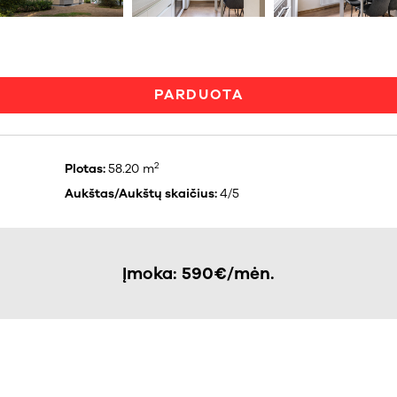
PARDUOTA
2
Plotas:
58.20 m
Aukštas/Aukštų skaičius:
4/5
Įmoka: 590€/mėn.