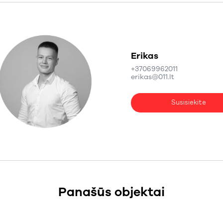
Erikas
+37069962011
erikas@011.lt
Susisiekite
Panašūs objektai