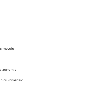
s metais
yta zonomis
iniai vamzdžiai.