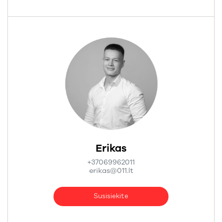
Erikas
+37069962011
erikas@011.lt
Susisiekite