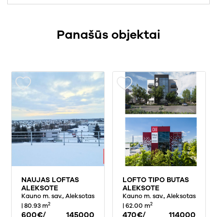
Panašūs objektai
NAUJAS LOFTAS
LOFTO TIPO BUTAS
ALEKSOTE
ALEKSOTE
Kauno m. sav., Aleksotas
Kauno m. sav., Aleksotas
2
2
| 80.93 m
| 62.00 m
600€/
145000
470€/
114000