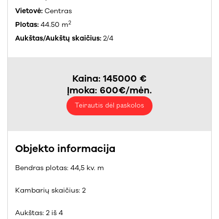
Vietovė:
Centras
2
Plotas:
44.50 m
Aukštas/Aukštų skaičius:
2/4
Kaina: 145000 €
Įmoka: 600€/mėn.
Teirautis dėl paskolos
Objekto informacija
Bendras plotas: 44,5 kv. m
Kambarių skaičius: 2
Aukštas: 2 iš 4