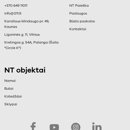
+370 649 11011
NT Paieška
info@011.lt
Paslaugos
Karaliaus Mindaugo pr. 49,
Būsto paskolos
Kaunas
Kontaktai
Ligoninės g. 11, Vilnius
Kretingos g. 54A, Palanga (Šalia
"Circle K")
NT objektai
Namai
Butai
Kotedždai
Sklypai