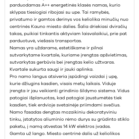
parduodamas A++ energetinės klasės namas, kurio
sklypas tiesiogiai ribojasi su upe. Tai ramybės,
privatumo ir gamtos derinys vos keliolika minučių nuo
centrinės Kauno miesto dalies. Šalia driekiasi dviračių
takas, puikiai tinkantis aktyviam laisvalaikiui, prie pat
parduotuvė, viešasis transportas.
Namas yra uždarame, estetiškame ir pilnai
sutvarkytame kvartale, kuriame įrengtas apšvietimas,
sutvarkytas gerbūvis bei įrengtas kelio užtvaras.
Kvartale sukurta saugi ir jauki aplinka.
Pro namo langus atsiveria įspūdingi vaizdai į upę,
kurie džiugins kasdien, visais metų laikais. Viduje
įrengta ir jau veikianti grindinio šildymo sistema. Vidus
patogiai išplanuotas, kad patogiai jaustumėtės tiek
kasdien, tiek erdvioje svetainėje priimdami svečius.
Namo fasadas dengtas mozaikiniu dekoratyviniu
tinku, įstatytos aliuminio rėmo durys su grūdinto stiklo
paketu, į namą atvestas 14 kW elektros įvadas.
Gamta už lango. Miesto centrinė dalis už keliolikos