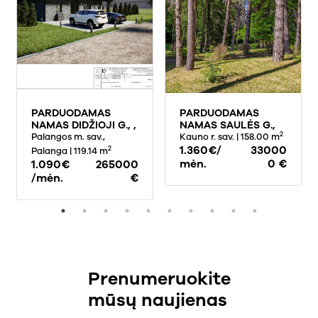
PARDUODAMAS
PARDUODAMAS
NAMAS DIDŽIOJI G., ,
NAMAS SAULĖS G.,
2
PALANGOJE, 119,14
Palangos m. sav.,
DRĄSEIKIAI, 150 KV.M
Kauno r. sav.
| 158.00 m
KV.M PLOTO
PLOTO
1.360€/
33000
2
Palanga
| 119.14 m
mėn.
0 €
1.090€
265000
/mėn.
€
Prenumeruokite
mūsų naujienas