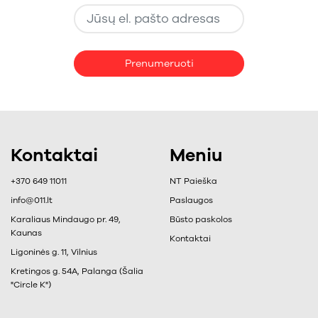
Prenumeruoti
Kontaktai
Meniu
+370 649 11011
NT Paieška
info@011.lt
Paslaugos
Karaliaus Mindaugo pr. 49,
Būsto paskolos
Kaunas
Kontaktai
Ligoninės g. 11, Vilnius
Kretingos g. 54A, Palanga (Šalia
"Circle K")