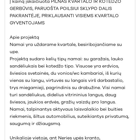
Į kainą įskaičiuota PILNAS KVARTALO IR KOTEDŽO
GERBŪVIS, PARUOŠTA POILSIUI SKLYPO DALIS
PAKRANTĖJE, PRIKLAUSANTI VISIEMS KVARTALO
GYVENTOJAMS
Apie projektą
Namai yra uždarame kvartale, besiribojančiame su
upe.
Projektą sudaro kelių tipų namai: su garažais, lauko
sandėliukais bei kotedžo tipo. Visuose yra erdvios,
šviesios svetainės, du vonios/wc kambariai, iš kurių
vienas su langu, virtuvės su langais virš darbastalio,
trys miegamieji, pagrindinis su drabužine. Visi namai
turi sandėliukus, didelius vitrininius langus, daug
šviesos, jaukios erdvės, gražių vaizdų pro langus.
Namai, talpinantys aktyvaus laisvalaikio bei buities
riekmenis, šiltus automobilius, suteikiantys privatumą,
saugumą ir džiaugsmą.
Unikalioje vietoje, ant Neries upės kranto,