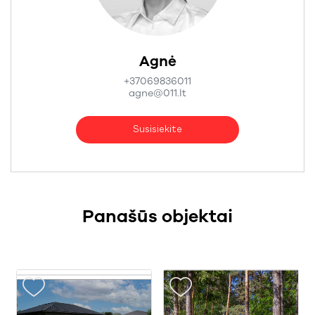
Agnė
+37069836011
agne@011.lt
Susisiekite
Panašūs objektai