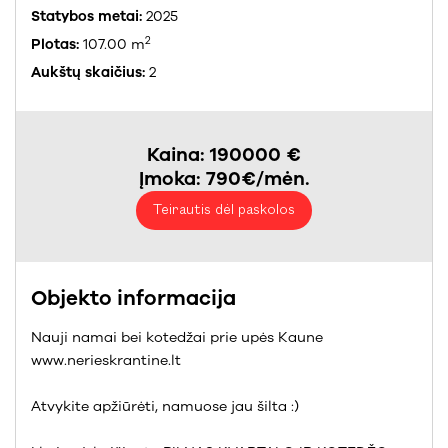
Statybos metai:
2025
2
Plotas:
107.00 m
Aukštų skaičius:
2
Kaina: 190000 €
Įmoka: 790€/mėn.
Teirautis dėl paskolos
Objekto informacija
Nauji namai bei kotedžai prie upės Kaune
www.nerieskrantine.lt
Atvykite apžiūrėti, namuose jau šilta :)