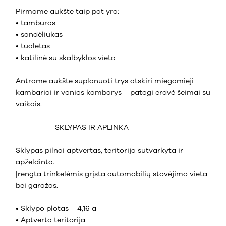
Pirmame aukšte taip pat yra:
• tambūras
• sandėliukas
• tualetas
• katilinė su skalbyklos vieta
Antrame aukšte suplanuoti trys atskiri miegamieji
kambariai ir vonios kambarys – patogi erdvė šeimai su
vaikais.
-------------SKLYPAS IR APLINKA-------------
Sklypas pilnai aptvertas, teritorija sutvarkyta ir
apželdinta.
Įrengta trinkelėmis grįsta automobilių stovėjimo vieta
bei garažas.
• Sklypo plotas – 4,16 a
• Aptverta teritorija