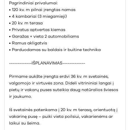
Pagrindiniai privalumai:
• 120 kv. m pilnai įrengtas namas
• 4 kambariai (3 miegamieji)
• 20 kv. m terasa
• Privatus aptvertas kiemas
• Garažas + vieta 2 automobiliams
• Ramus akligatvis
• Parduodamas su baldais ir buitine technika
-------------IŠPLANAVIMAS-------------
Pirmame aukšte įrengta erdvi 36 kv. m svetainės,
valgomojo ir virtuvės zona. Dideli vitrininiai langai į
pietų ir vakarų puses suteikia daug natūralios šviesos
ir jaukumo.
Iš svetainės patenkama į 20 kv. m terasą, orientuotą į
vakarinę pusę – puiki vieta poilsiui, vakarienėms ar
laikui su šeima.