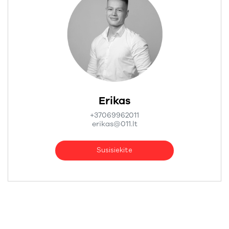
Erikas
+37069962011
erikas@011.lt
Susisiekite