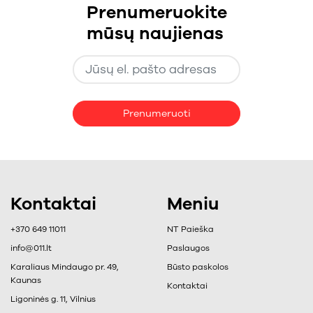
Prenumeruokite
mūsų naujienas
Prenumeruoti
Kontaktai
Meniu
+370 649 11011
NT Paieška
info@011.lt
Paslaugos
Karaliaus Mindaugo pr. 49,
Būsto paskolos
Kaunas
Kontaktai
Ligoninės g. 11, Vilnius