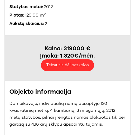
Statybos metai:
2012
2
Plotas:
120.00 m
Aukštų skaičius:
2
Kaina: 319000 €
Įmoka: 1.320€/mėn.
Teirautis dėl paskolos
Objekto informacija
Domeikavoje, individualių namų apsuptyje 120
kvadratinių metrų, 4 kambarių, 3 miegamųjų, 2012
metų statybos, pilnai įrengtas namas blokuotas tik per
garažą su 4,16 arų sklypu apsodintu tujomis.