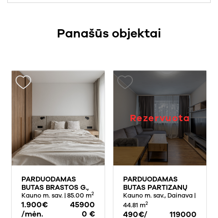
Panašūs objektai
Rezervuota
PARDUODAMAS
PARDUODAMAS
BUTAS BRASTOS G.,
BUTAS PARTIZANŲ
2
KAUNE, 85 KV.M
Kauno m. sav.
| 85.00 m
G., DAINAVOJE,
Kauno m. sav., Dainava
|
PLOTO
1.900€
45900
KAUNE, 44,81 KV.M
2
44.81 m
PLOTO
/mėn.
0 €
490€/
119000