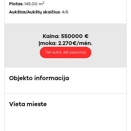
2
Plotas:
145.00 m
Aukštas/Aukštų skaičius:
4/6
Kaina: 550000 €
Įmoka: 2.270€/mėn.
Teirautis dėl paskolos
Objekto informacija
Vieta mieste