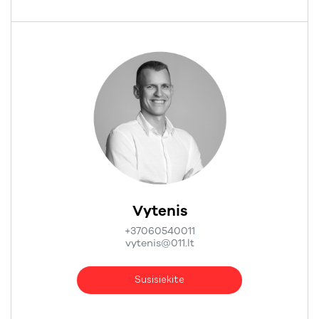
Vytenis
+37060540011
vytenis@011.lt
Susisiekite