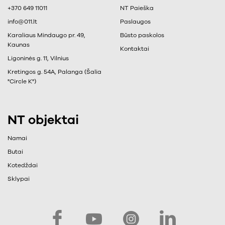
+370 649 11011
NT Paieška
info@011.lt
Paslaugos
Karaliaus Mindaugo pr. 49,
Būsto paskolos
Kaunas
Kontaktai
Ligoninės g. 11, Vilnius
Kretingos g. 54A, Palanga (Šalia
"Circle K")
NT objektai
Namai
Butai
Kotedždai
Sklypai