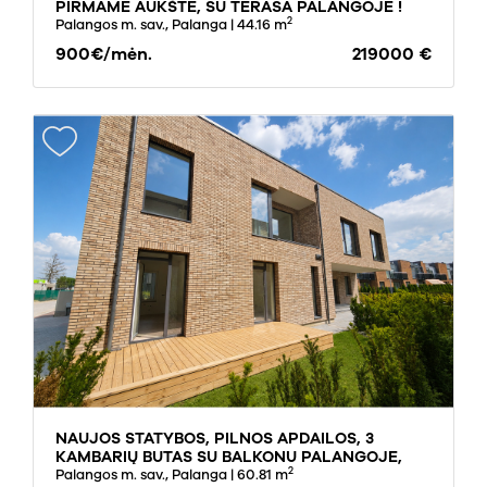
PIRMAME AUKŠTE, SU TERASA PALANGOJE !
2
Palangos m. sav., Palanga
| 44.16 m
900€/mėn.
219000 €
NAUJOS STATYBOS, PILNOS APDAILOS, 3
KAMBARIŲ BUTAS SU BALKONU PALANGOJE,
2
VĖŽIŲ GATVĖJE
Palangos m. sav., Palanga
| 60.81 m