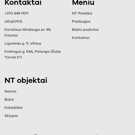
Kontaktai
Meniu
+370 649 11011
NT Paieška
info@011.lt
Paslaugos
Karaliaus Mindaugo pr. 49,
Būsto paskolos
Kaunas
Kontaktai
Ligoninės g. 11, Vilnius
Kretingos g. 54A, Palanga (Šalia
"Circle K")
NT objektai
Namai
Butai
Kotedždai
Sklypai