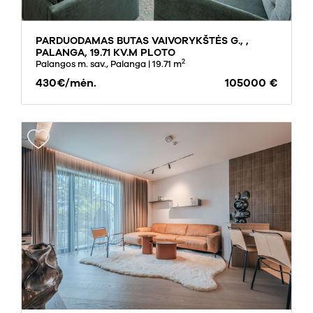
PARDUODAMAS BUTAS VAIVORYKŠTĖS G., ,
PALANGA, 19.71 KV.M PLOTO
2
Palangos m. sav., Palanga
| 19.71 m
430€/mėn.
105000 €