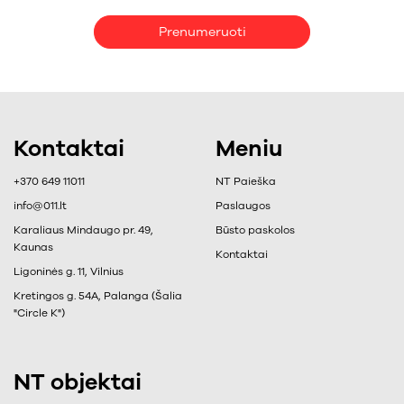
Prenumeruoti
Kontaktai
Meniu
+370 649 11011
NT Paieška
info@011.lt
Paslaugos
Karaliaus Mindaugo pr. 49,
Būsto paskolos
Kaunas
Kontaktai
Ligoninės g. 11, Vilnius
Kretingos g. 54A, Palanga (Šalia
"Circle K")
NT objektai