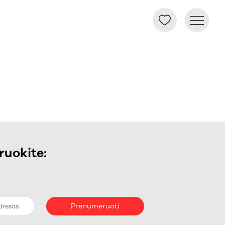
uokite:
Prenumeruoti