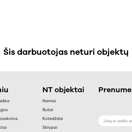
Šis darbuotojas neturi objektų
iu
NT objektai
Prenumer
ieška
Namai
ugos
Butai
paskolos
Kotedždai
tai
Sklypai