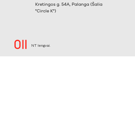
Kretingos g. 54A, Palanga (Šalia
"Circle K")
NT lengvai.