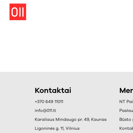
Kontaktai
Men
+370 649 11011
NT Pa
info@011.lt
Pasla
Karaliaus Mindaugo pr. 49, Kaunas
Būsto 
Ligoninės g. 11, Vilnius
Kontak