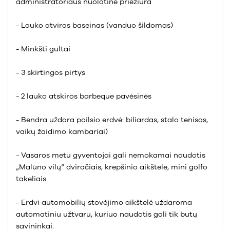
administratoriaus nuolatinė priežiūra
- Lauko atviras baseinas (vanduo šildomas)
- Minkšti gultai
- 3 skirtingos pirtys
- 2 lauko atskiros barbeque pavėsinės
- Bendra uždara poilsio erdvė: biliardas, stalo tenisas,
vaikų žaidimo kambariai)
- Vasaros metu gyventojai gali nemokamai naudotis
„Malūno vilų“ dviračiais, krepšinio aikštele, mini golfo
takeliais
- Erdvi automobilių stovėjimo aikštelė uždaroma
automatiniu užtvaru, kuriuo naudotis gali tik butų
savininkai.