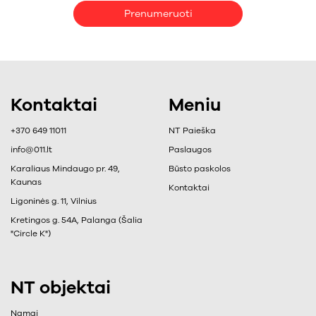
Prenumeruoti
Kontaktai
Meniu
+370 649 11011
NT Paieška
info@011.lt
Paslaugos
Karaliaus Mindaugo pr. 49,
Būsto paskolos
Kaunas
Kontaktai
Ligoninės g. 11, Vilnius
Kretingos g. 54A, Palanga (Šalia
"Circle K")
NT objektai
Namai