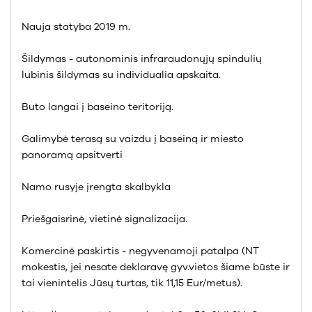
Nauja statyba 2019 m.
Šildymas - autonominis infraraudonųjų spindulių
lubinis šildymas su individualia apskaita.
Buto langai į baseino teritoriją.
Galimybė terasą su vaizdu į baseiną ir miesto
panoramą apsitverti
Namo rusyje įrengta skalbykla
Priešgaisrinė, vietinė signalizacija.
Komercinė paskirtis - negyvenamoji patalpa (NT
mokestis, jei nesate deklaravę gyv.vietos šiame būste ir
tai vienintelis Jūsų turtas, tik 11,15 Eur/metus).