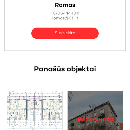
Romas
+37064444011
romas@011.lt
Susisiekite
Panašūs objektai
Rezervuota