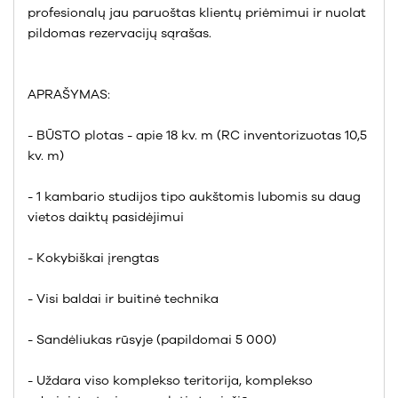
profesionalų jau paruoštas klientų priėmimui ir nuolat
pildomas rezervacijų sąrašas.
APRAŠYMAS:
- BŪSTO plotas - apie 18 kv. m (RC inventorizuotas 10,5
kv. m)
- 1 kambario studijos tipo aukštomis lubomis su daug
vietos daiktų pasidėjimui
- Kokybiškai įrengtas
- Visi baldai ir buitinė technika
- Sandėliukas rūsyje (papildomai 5 000)
- Uždara viso komplekso teritorija, komplekso