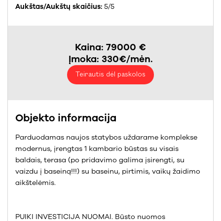
Aukštas/Aukštų skaičius:
5/5
Kaina: 79000 €
Įmoka: 330€/mėn.
Teirautis dėl paskolos
Objekto informacija
Parduodamas naujos statybos uždarame komplekse
modernus, įrengtas 1 kambario būstas su visais
baldais, terasa (po pridavimo galima įsirengti, su
vaizdu į baseiną!!!) su baseinu, pirtimis, vaikų žaidimo
aikštelėmis.
PUIKI INVESTICIJA NUOMAI. Būsto nuomos