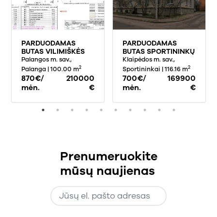
PARDUODAMAS
PARDUODAMAS
BUTAS VILIMIŠKĖS
BUTAS SPORTININKŲ
KEL., , PALANGOJE,
Palangos m. sav.,
G., , KLAIPĖDOJE,
Klaipėdos m. sav.,
100 KV.M PLOTO
116.16 KV.M PLOTO
2
2
Palanga
| 100.00 m
Sportininkai
| 116.16 m
870€/
210000
700€/
169900
mėn.
€
mėn.
€
Prenumeruokite
mūsų naujienas