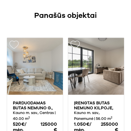
Panašūs objektai
PARDUODAMAS
ĮRENGTAS BUTAS
BUTAS NEMUNO G.,
NEMUNO KILPOJE,
CENTRE, KAUNAS,
Kauno m. sav., Centras
|
PANEMUNĖJE
Kauno m. sav.,
40 KV.M PLOTO
2
2
40.00 m
Panemunė
| 56.00 m
520€/
125000
1.050€/
255000
mėn.
€
mėn.
€