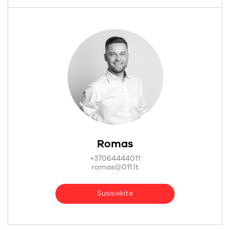
Romas
+37064444011
romas@011.lt
Susisiekite