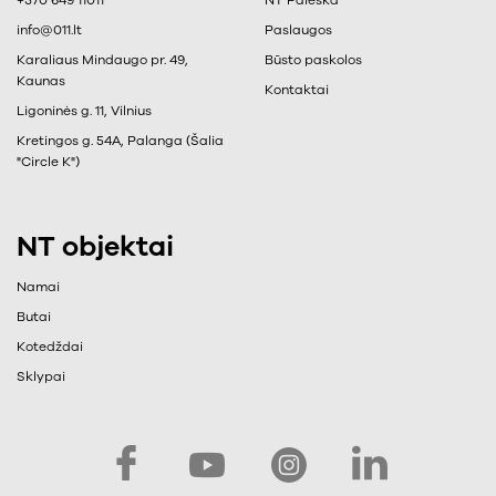
info@011.lt
Paslaugos
Karaliaus Mindaugo pr. 49,
Būsto paskolos
Kaunas
Kontaktai
Ligoninės g. 11, Vilnius
Kretingos g. 54A, Palanga (Šalia
"Circle K")
NT objektai
Namai
Butai
Kotedždai
Sklypai