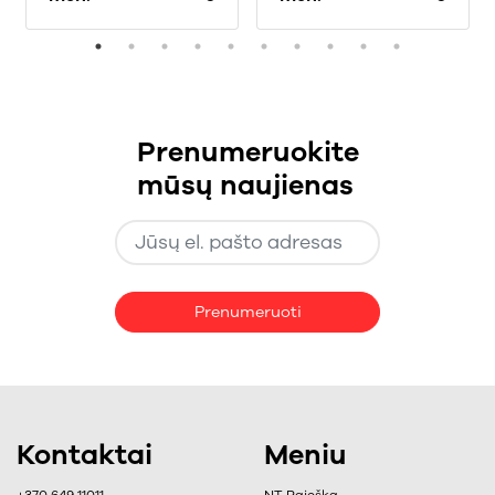
Prenumeruokite
mūsų naujienas
Prenumeruoti
Kontaktai
Meniu
+370 649 11011
NT Paieška