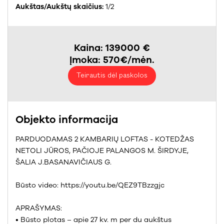
Aukštas/Aukštų skaičius:
1/2
Kaina: 139000 €
Įmoka: 570€/mėn.
Teirautis dėl paskolos
Objekto informacija
PARDUODAMAS 2 KAMBARIŲ LOFTAS - KOTEDŽAS
NETOLI JŪROS, PAČIOJE PALANGOS M. ŠIRDYJE,
ŠALIA J.BASANAVIČIAUS G.
Būsto video: https://youtu.be/QEZ9TBzzgjc
APRAŠYMAS:
• Būsto plotas – apie 27 kv. m per du aukštus