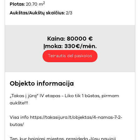
2
Plotas:
20.70 m
Aukštas/Aukštų skaičius:
2/3
Kaina: 80000 €
Įmoka: 330€/mėn.
Teirautis dėl paskolos
Objekto informacija
„Takas į jūrą“ IV etapas - Liko tik 1 būstas, pirmam
aukšte!!!
Visa info https://takasijura.lt/objektas/4-namas-7-2-
butas/
Ten, kur baigiasi miestas, prasideda Jūsų naujoji