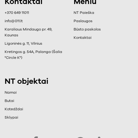
Kontaktai
Meniu
+370 649 11011
NT Paieška
info@011.lt
Paslaugos
Karaliaus Mindaugo pr. 49,
Būsto paskolos
Kaunas
Kontaktai
Ligoninės g. 11, Vilnius
Kretingos g. 54A, Palanga (Šalia
"Circle K")
NT objektai
Namai
Butai
Kotedždai
Sklypai