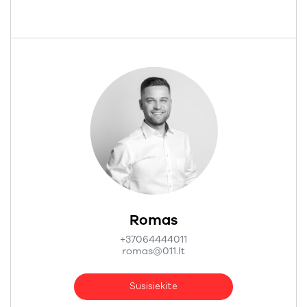
Romas
+37064444011
romas@011.lt
Susisiekite