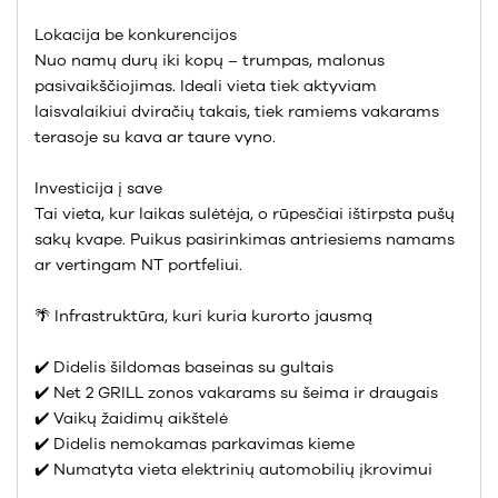
Lokacija be konkurencijos
Nuo namų durų iki kopų – trumpas, malonus
pasivaikščiojimas. Ideali vieta tiek aktyviam
laisvalaikiui dviračių takais, tiek ramiems vakarams
terasoje su kava ar taure vyno.
Investicija į save
Tai vieta, kur laikas sulėtėja, o rūpesčiai ištirpsta pušų
sakų kvape. Puikus pasirinkimas antriesiems namams
ar vertingam NT portfeliui.
🌴 Infrastruktūra, kuri kuria kurorto jausmą
✔️ Didelis šildomas baseinas su gultais
✔️ Net 2 GRILL zonos vakarams su šeima ir draugais
✔️ Vaikų žaidimų aikštelė
✔️ Didelis nemokamas parkavimas kieme
✔️ Numatyta vieta elektrinių automobilių įkrovimui