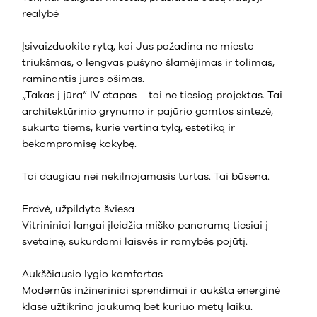
realybė
Įsivaizduokite rytą, kai Jus pažadina ne miesto
triukšmas, o lengvas pušyno šlamėjimas ir tolimas,
raminantis jūros ošimas.
„Takas į jūrą“ IV etapas – tai ne tiesiog projektas. Tai
architektūrinio grynumo ir pajūrio gamtos sintezė,
sukurta tiems, kurie vertina tylą, estetiką ir
bekompromisę kokybę.
Tai daugiau nei nekilnojamasis turtas. Tai būsena.
Erdvė, užpildyta šviesa
Vitrininiai langai įleidžia miško panoramą tiesiai į
svetainę, sukurdami laisvės ir ramybės pojūtį.
Aukščiausio lygio komfortas
Modernūs inžineriniai sprendimai ir aukšta energinė
klasė užtikrina jaukumą bet kuriuo metų laiku.