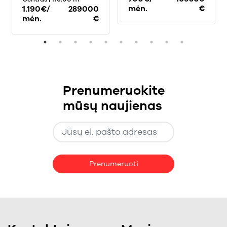
mėn.
€
1.190€/
289000
mėn.
€
Prenumeruokite
mūsų naujienas
Prenumeruoti