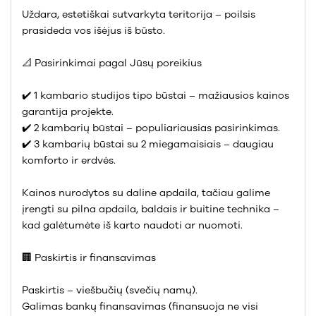
Uždara, estetiškai sutvarkyta teritorija – poilsis
prasideda vos išėjus iš būsto.
📐 Pasirinkimai pagal Jūsų poreikius
✔️ 1 kambario studijos tipo būstai – mažiausios kainos
garantija projekte.
✔️ 2 kambarių būstai – populiariausias pasirinkimas.
✔️ 3 kambarių būstai su 2 miegamaisiais – daugiau
komforto ir erdvės.
Kainos nurodytos su daline apdaila, tačiau galime
įrengti su pilna apdaila, baldais ir buitine technika –
kad galėtumėte iš karto naudoti ar nuomoti.
🏢 Paskirtis ir finansavimas
Paskirtis – viešbučių (svečių namų).
Galimas bankų finansavimas (finansuoja ne visi