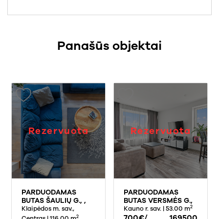
Panašūs objektai
Rezervuota
Rezervuota
PARDUODAMAS
PARDUODAMAS
BUTAS ŠAULIŲ G., ,
BUTAS VERSMĖS G.,
2
KLAIPĖDOJE, 116.000
Klaipėdos m. sav.,
JONUČIAI II, 53 KV.M
Kauno r. sav.
| 53.00 m
KV.M PLOTO
PLOTO
700€/
169500
2
Centras
| 116.00 m