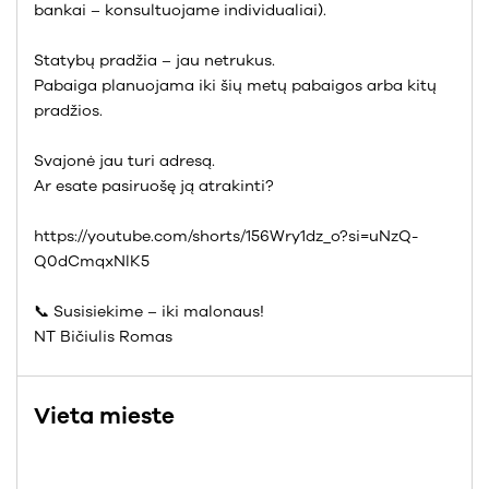
bankai – konsultuojame individualiai).
Statybų pradžia – jau netrukus.
Pabaiga planuojama iki šių metų pabaigos arba kitų
pradžios.
Svajonė jau turi adresą.
Ar esate pasiruošę ją atrakinti?
https://youtube.com/shorts/156Wry1dz_o?si=uNzQ-
Q0dCmqxNlK5
📞 Susisiekime – iki malonaus!
NT Bičiulis Romas
Vieta mieste