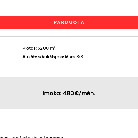
PARDUOTA
2
Plotas:
52.00 m
Aukštas/Aukštų skaičius:
3/3
Įmoka: 480€/mėn.
umas, komfortas ir patogumas