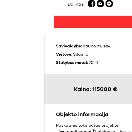
Dalintis:
Savivaldybė:
Kauno m. sav.
Vietovė:
Šilainiai
Statybos metai:
2024
Kaina: 115000 €
Objekto informacija
Paskutinis toks butas projekte
Jūsų nauji namai Šilainiuose – jauk