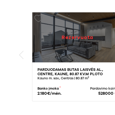
Rezervuota
NKŲ G., ,
PARDUODAMAS BUTAS LAISVĖS AL.,
O
CENTRE, KAUNE, 80.87 KV.M PLOTO
2
2
.16 m
Kauno m. sav., Centras
| 80.87 m
*
rdavimo kaina
Banko įmoka
Pardavimo kai
169900 €
2.180€/mėn.
528000