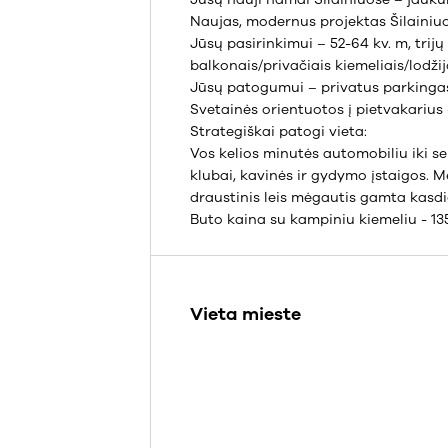
Naujas, modernus projektas Šilainiu
Jūsų pasirinkimui – 52-64 kv. m, trij
balkonais/privačiais kiemeliais/lodžijo
Jūsų patogumui – privatus parkingas,
Svetainės orientuotos į pietvakarius 
Strategiškai patogi vieta:
Vos kelios minutės automobiliu iki se
klubai, kavinės ir gydymo įstaigos. 
draustinis leis mėgautis gamta kasdi
Buto kaina su kampiniu kiemeliu - 13
Vieta mieste