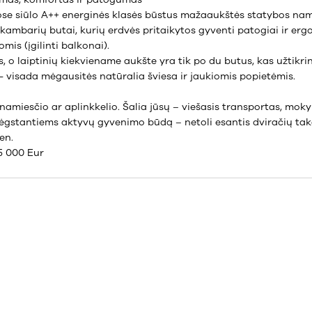
ose siūlo A++ energinės klasės būstus mažaaukštės statybos nam
ų kambarių butai, kurių erdvės pritaikytos gyventi patogiai ir erg
mis (įgilinti balkonai).
 o laiptinių kiekviename aukšte yra tik po du butus, kas užtikr
- visada mėgausitės natūralia šviesa ir jaukiomis popietėmis.
namiesčio ar aplinkkelio. Šalia jūsų – viešasis transportas, moky
Mėgstantiems aktyvų gyvenimo būdą – netoli esantis dviračių tak
en.
5 000 Eur