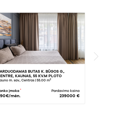
ARDUODAMAS BUTAS K. BŪGOS G.,
PARDUODAMA
ENTRE, KAUNAS, 55 KV.M PLOTO
MAŽAJAME K
2
auno m. sav., Centras
| 55.00 m
PLOTO
Klaipėdos m. 
*
anko įmoka
Pardavimo kaina
Banko įmoka
90€/mėn.
239000 €
720€/mėn.