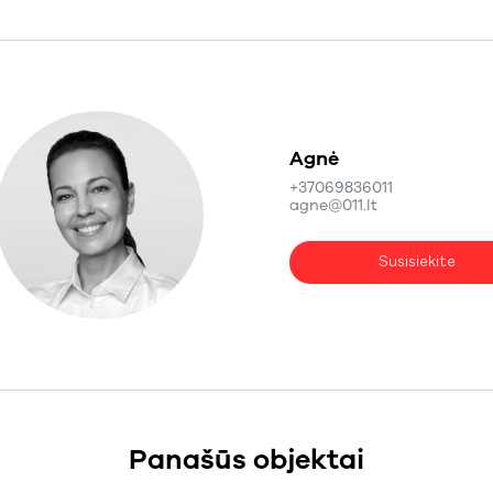
Agnė
+37069836011
agne@011.lt
Susisiekite
Panašūs objektai