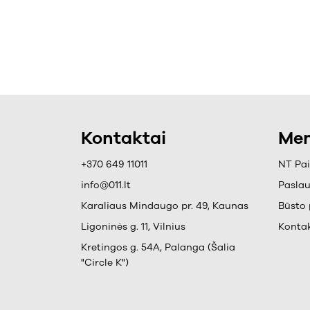
Kontaktai
Men
+370 649 11011
NT Pa
info@011.lt
Pasla
Karaliaus Mindaugo pr. 49, Kaunas
Būsto 
Ligoninės g. 11, Vilnius
Kontak
Kretingos g. 54A, Palanga (Šalia
"Circle K")