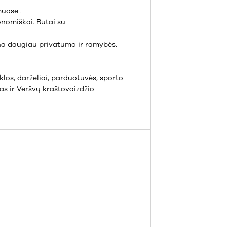
uose .
onomiškai. Butai su
ina daugiau privatumo ir ramybės.
klos, darželiai, parduotuvės, sporto
as ir Veršvų kraštovaizdžio