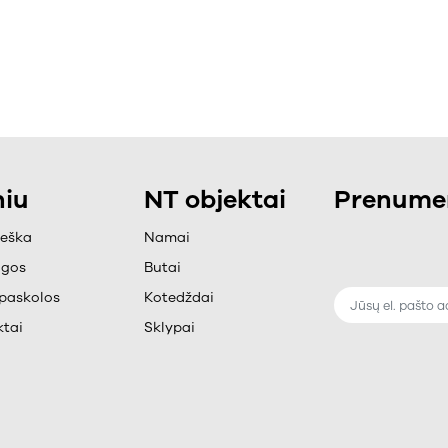
iu
NT objektai
Prenumer
ieška
Namai
ugos
Butai
paskolos
Kotedždai
tai
Sklypai