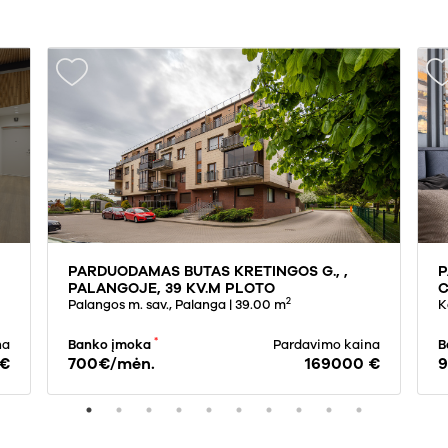
PARDUODAMAS BUTAS KRETINGOS G., ,
P
PALANGOJE, 39 KV.M PLOTO
C
2
Palangos m. sav., Palanga
| 39.00 m
K
*
na
Banko įmoka
Pardavimo kaina
B
 €
700€/mėn.
169000 €
9