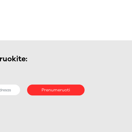
uokite:
Prenumeruoti