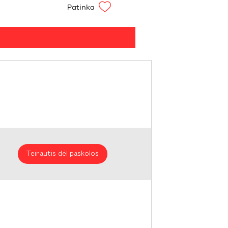
Patinka
Teirautis dėl paskolos