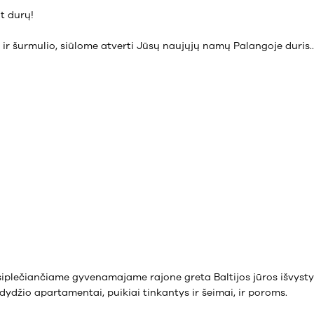
t durų!
 šurmulio, siūlome atverti Jūsų naujųjų namų Palangoje duris..
iplečiančiame gyvenamajame rajone greta Baltijos jūros išvysty
džio apartamentai, puikiai tinkantys ir šeimai, ir poroms.