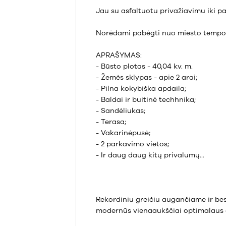
Jau su asfaltuotu privažiavimu iki pa
Norėdami pabėgti nuo miesto tempo ir
APRAŠYMAS:
- Būsto plotas - 40,04 kv. m.
- Žemės sklypas - apie 2 arai;
- Pilna kokybiška apdaila;
- Baldai ir buitinė techhnika;
- Sandėliukas;
- Terasa;
- Vakarinėpusė;
- 2 parkavimo vietos;
- Ir daug daug kitų privalumų...
Rekordiniu greičiu augančiame ir bes
modernūs vienaaukščiai optimalaus dy