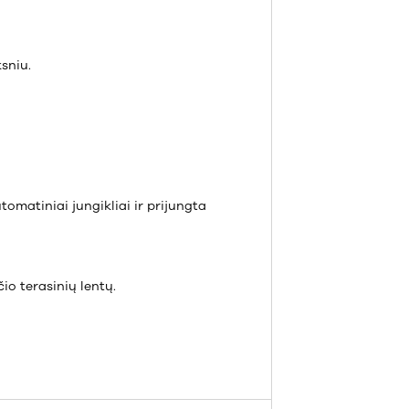
sniu.
omatiniai jungikliai ir prijungta
o terasinių lentų.