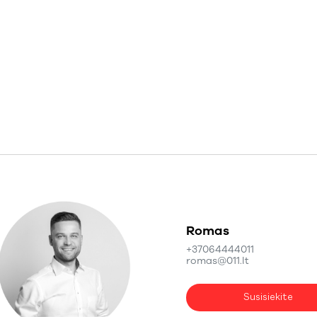
Romas
+37064444011
romas@011.lt
Susisiekite