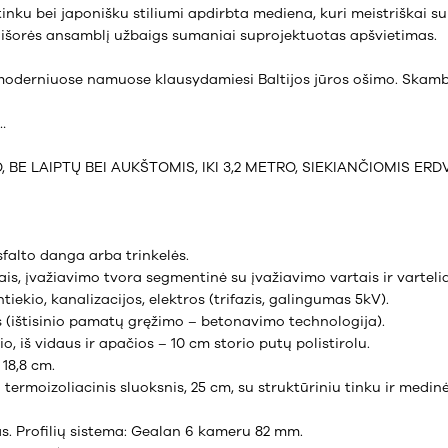
nku bei japonišku stiliumi apdirbta mediena, kuri meistriškai s
 išorės ansamblį užbaigs sumaniai suprojektuotas apšvietimas.
, moderniuose namuose klausydamiesi Baltijos jūros ošimo. Skamb
…
 BE LAIPTŲ BEI AUKŠTOMIS, IKI 3,2 METRO, SIEKIANČIOMIS ERD
sfalto danga arba trinkelės.
is, įvažiavimo tvora segmentinė su įvažiavimo vartais ir vartelia
ekio, kanalizacijos, elektros (trifazis, galingumas 5kV).
 (ištisinio pamatų gręžimo – betonavimo technologija).
o, iš vidaus ir apačios – 10 cm storio putų polistirolu.
 18,8 cm.
termoizoliacinis sluoksnis, 25 cm, su struktūriniu tinku ir medin
tas. Profilių sistema: Gealan 6 kameru 82 mm.