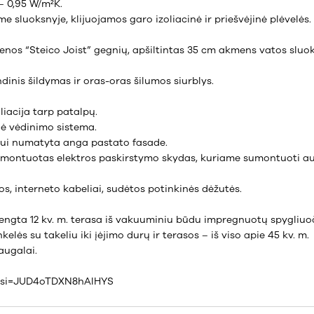
– 0,95 W/m²K.
sluoksnyje, klijuojamos garo izoliacinė ir priešvėjinė plėvelės.
ienos “Steico Joist” gegnių, apšiltintas 35 cm akmens vatos sluok
inis šildymas ir oras-oras šilumos siurblys.
iacija tarp patalpų.
ė vėdinimo sistema.
imui numatyta anga pastato fasade.
sumontuotas elektros paskirstymo skydas, kuriame sumontuoti aut
os, interneto kabeliai, sudėtos potinkinės dėžutės.
engta 12 kv. m. terasa iš vakuuminiu būdu impregnuotų spygliuoči
elės su takeliu iki įėjimo durų ir terasos – iš viso apie 45 kv. m.
augalai.
yE?si=JUD4oTDXN8hAIHYS