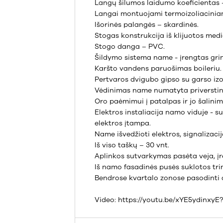
Langų šilumos laidumo koeficientas 
Langai montuojami termoizoliaciniame 
Išorinės palangės – skardinės.
Stogas konstrukcija iš klijuotos med
Stogo danga – PVC.
Šildymo sistema name - įrengtas grind
Karšto vandens paruošimas boileriu.
Pertvaros dvigubo gipso su garso izol
Vėdinimas name numatyta priverstin
Oro paėmimui į patalpas ir jo šalin
Elektros instaliacija namo viduje - 
elektros įtampa.
Name išvedžioti elektros, signalizacij
Iš viso taškų – 30 vnt.
Aplinkos sutvarkymas pasėta veja, įr
Iš namo fasadinės pusės suklotos trink
Bendrose kvartalo zonose pasodinti 
Video: https://youtu.be/xYE5ydinx