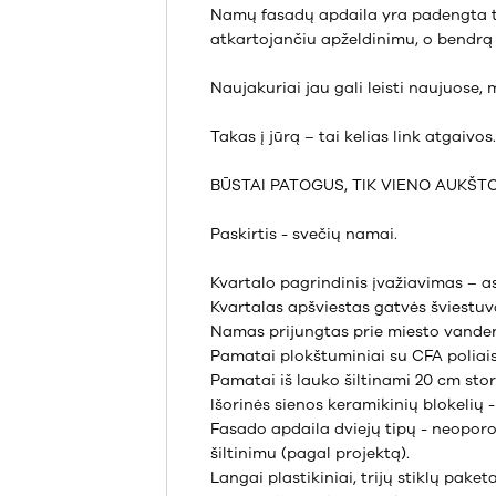
Namų fasadų apdaila yra padengta ti
atkartojančiu apželdinimu, o bendrą
Naujakuriai jau gali leisti naujuose
Takas į jūrą – tai kelias link atgaivos
BŪSTAI PATOGUS, TIK VIENO AUKŠTO,
Paskirtis - svečių namai.
Kvartalo pagrindinis įvažiavimas – a
Kvartalas apšviestas gatvės šviestuva
Namas prijungtas prie miesto vandenti
Pamatai plokštuminiai su CFA poliais
Pamatai iš lauko šiltinami 20 cm stori
Išorinės sienos keramikinių blokelių -
Fasado apdaila dviejų tipų - neoporo 
šiltinimu (pagal projektą).
Langai plastikiniai, trijų stiklų pake