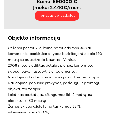
Kaina: 590000 €
Įmoka: 2.440€/mėn.
Teirautis dėl paskolos
Objekto informacija
Už labai patrauklią kainą parduodamas 303 arų
komercinės paskirties sklypas besiribojantis apie 140
metrų su autostrada Kaunas - Vilnius.
2006 metais atliktas detalus planas, kurio metu
sklypui buvo nustatyti šie reglamentai:
Naudojimo būdas: komercinės paskirties teritorijos;
Naudojimo pobūdis: prekybos, paslaugų ir pramogų
objektų teritorijos;
Leistinas pastatų aukštingumas iki 12 metrų, su
akcentu iki 30 metrų;
Žemės sklypo užstatymo tankumas 35 %,
intensyvumsas - 180 %;