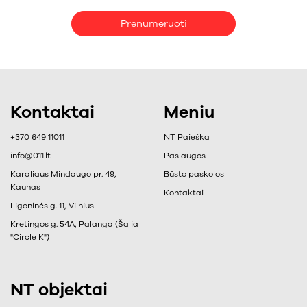
Prenumeruoti
Kontaktai
Meniu
+370 649 11011
NT Paieška
info@011.lt
Paslaugos
Karaliaus Mindaugo pr. 49,
Būsto paskolos
Kaunas
Kontaktai
Ligoninės g. 11, Vilnius
Kretingos g. 54A, Palanga (Šalia
"Circle K")
NT objektai