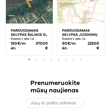
PARDUODAMAS
PARDUODAMAS
SKLYPAS ŠALNOS G.,
SKLYPAS JUODONIŲ
KARMĖLAVOS II K.,
Kauno r. sav.
| a
K., 185 A PLOTO
Kauno r. sav.
| a
48 A PLOTO
150€/m
37000
90€/m
22500
ėn.
€
ėn.
€
Prenumeruokite
mūsų naujienas