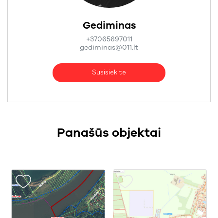
Gediminas
+37065697011
gediminas@011.lt
Susisiekite
Panašūs objektai