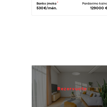
*
Banko įmoka
Pardavimo kain
530€/mėn.
129000 
Rezervuota