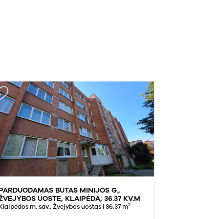
PARDUODAMAS BUTAS MINIJOS G.,
ŽVEJYBOS UOSTE, KLAIPĖDA, 36.37 KV.M
2
PLOTO
Klaipėdos m. sav., Žvejybos uostas
| 36.37 m