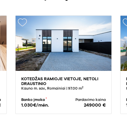
KOTEDŽAS RAMIOJE VIETOJE, NETOLI
DRAUSTINIO
2
Kauno m. sav., Romainiai
| 97.00 m
*
a
Banko įmoka
Pardavimo kaina
€
1.030€/mėn.
249000 €