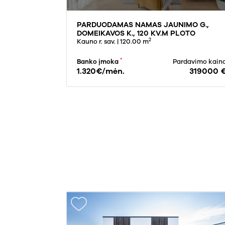
PARDUODAMAS NAMAS JAUNIMO G.,
DOMEIKAVOS K., 120 KV.M PLOTO
2
Kauno r. sav.
| 120.00 m
*
Banko įmoka
Pardavimo kain
1.320€/mėn.
319000 