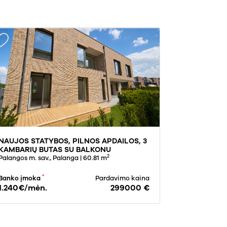
NAUJOS STATYBOS, PILNOS APDAILOS, 3
KAMBARIŲ BUTAS SU BALKONU
2
PALANGOJE, VĖŽIŲ GATVĖJE
Palangos m. sav., Palanga
| 60.81 m
*
Banko įmoka
Pardavimo kaina
1.240€/mėn.
299000 €