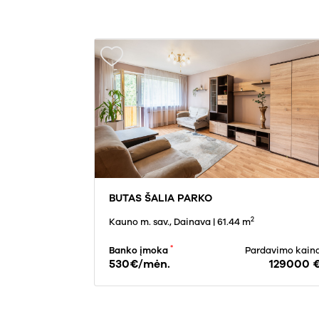
BUTAS ŠALIA PARKO
2
Kauno m. sav., Dainava
| 61.44 m
*
Banko įmoka
Pardavimo kain
530€/mėn.
129000 