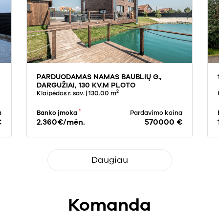
PARDUODAMAS NAMAS BAUBLIŲ G.,
DARGUŽIAI, 130 KV.M PLOTO
2
Klaipėdos r. sav.
| 130.00 m
*
a
Banko įmoka
Pardavimo kaina
€
2.360€/mėn.
570000 €
Daugiau
Komanda