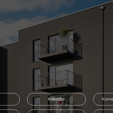
Kotedžai
Komer