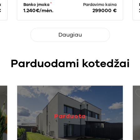
*
a
Banko įmoka
Pardavimo kaina
€
1.240€/mėn.
299000 €
Daugiau
Parduodami kotedžai
Parduota