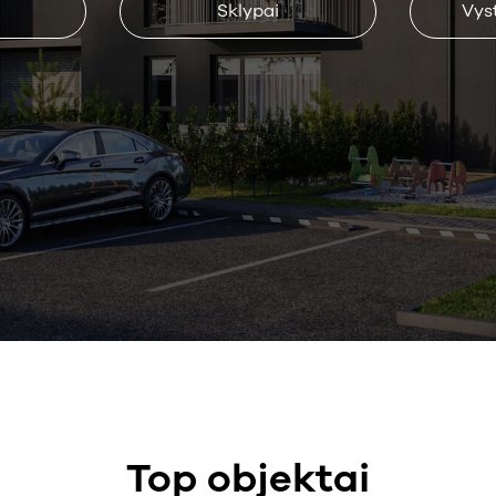
Sklypai
Vys
Top objektai