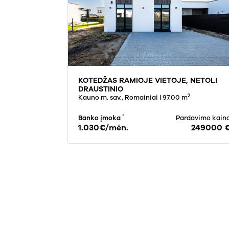
KOTEDŽAS RAMIOJE VIETOJE, NETOLI
DRAUSTINIO
2
Kauno m. sav., Romainiai
| 97.00 m
*
Banko įmoka
Pardavimo kain
1.030€/mėn.
249000 