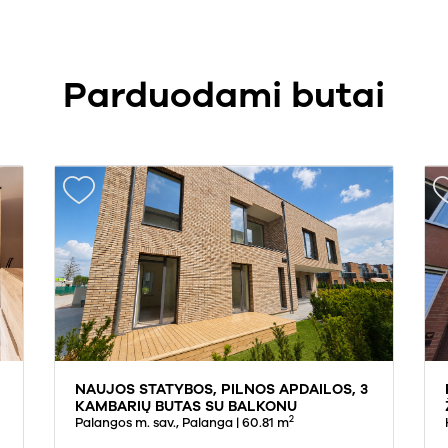
Parduodami butai
NAUJOS STATYBOS, PILNOS APDAILOS, 3
KAMBARIŲ BUTAS SU BALKONU
2
PALANGOJE, VĖŽIŲ GATVĖJE
Palangos m. sav., Palanga
| 60.81 m