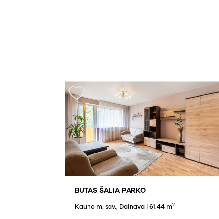
BUTAS ŠALIA PARKO
2
Kauno m. sav., Dainava
| 61.44 m