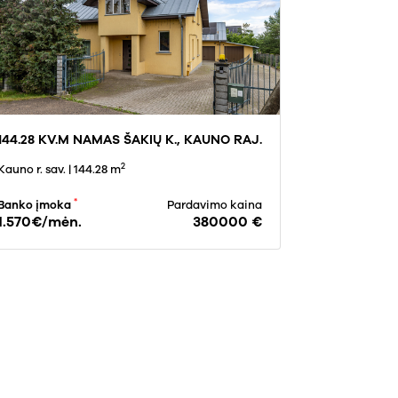
144.28 KV.M NAMAS ŠAKIŲ K., KAUNO RAJ.
2
Kauno r. sav.
| 144.28 m
*
Banko įmoka
Pardavimo kaina
1.570€/mėn.
380000 €