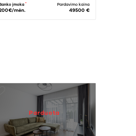
*
Banko įmoka
Pardavimo kaina
200€/mėn.
49500 €
Parduota