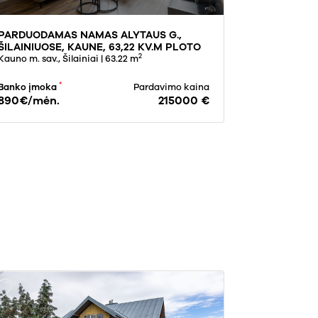
PARDUODAMAS NAMAS ALYTAUS G.,
ŠILAINIUOSE, KAUNE, 63,22 KV.M PLOTO
2
Kauno m. sav., Šilainiai
| 63.22 m
*
Banko įmoka
Pardavimo kaina
890€/mėn.
215000 €