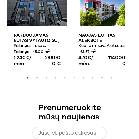
PARDUODAMAS
NAUJAS LOFTAS
BUTAS VYTAUTO G., ,
ALEKSOTE
PALANGOJE, 45
Palangos m. sav.,
Kauno m. sav., Aleksotas
KV.M PLOTO
2
2
Palanga
| 45.00 m
| 61.57 m
1.240€/
29900
470€/
114000
mėn.
0 €
mėn.
€
Prenumeruokite
mūsų naujienas