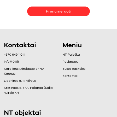
Prenumeruoti
Kontaktai
Meniu
+370 649 11011
NT Paieška
info@011.lt
Paslaugos
Karaliaus Mindaugo pr. 49,
Būsto paskolos
Kaunas
Kontaktai
Ligoninės g. 11, Vilnius
Kretingos g. 54A, Palanga (Šalia
"Circle K")
NT objektai