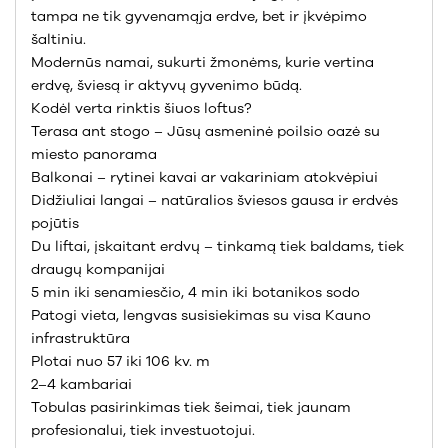
tampa ne tik gyvenamąja erdve, bet ir įkvėpimo
šaltiniu.
Modernūs namai, sukurti žmonėms, kurie vertina
erdvę, šviesą ir aktyvų gyvenimo būdą.
Kodėl verta rinktis šiuos loftus?
Terasa ant stogo – Jūsų asmeninė poilsio oazė su
miesto panorama
Balkonai – rytinei kavai ar vakariniam atokvėpiui
Didžiuliai langai – natūralios šviesos gausa ir erdvės
pojūtis
Du liftai, įskaitant erdvų – tinkamą tiek baldams, tiek
draugų kompanijai
5 min iki senamiesčio, 4 min iki botanikos sodo
Patogi vieta, lengvas susisiekimas su visa Kauno
infrastruktūra
Plotai nuo 57 iki 106 kv. m
2–4 kambariai
Tobulas pasirinkimas tiek šeimai, tiek jaunam
profesionalui, tiek investuotojui.