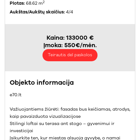
2
Plotas:
68.62 m
Aukštas/Aukštų skaičius:
4/4
Kaina: 133000 €
Įmoka: 550€/mėn.
Teirautis dėl paskolos
Objekto informacija
e70.lt
Važiuojantiems žiūrėti: fasadas bus keičiamas, atrodys,
kaip pavaizduota vizualizacijose
Stilingi loftai su terasa ant stogo – gyvenimui ir
investicijai
Įsikurkite ten, kur miestas alsuoja gyvybe, o namai