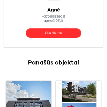
Agnė
+37069836011
agne@011.lt
Susisiekite
Panašūs objektai