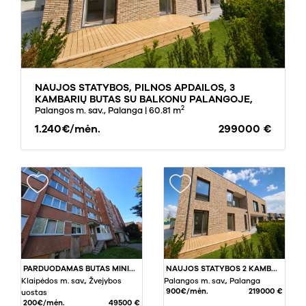
NAUJOS STATYBOS, PILNOS APDAILOS, 3
KAMBARIŲ BUTAS SU BALKONU PALANGOJE,
2
VĖŽIŲ GATVĖJE
Palangos m. sav., Palanga
| 60.81 m
1.240€/mėn.
299000 €
PARDUODAMAS BUTAS MINIJOS G., ŽVEJYBOS UOSTE, KLAIPĖDA, 36.37 KV.M PLOTO
NAUJOS STATYBOS 2 KAMBARIŲ BUTAS PIRMAME AUKŠTE, SU TERASA PALANGOJE !
Klaipėdos m. sav., Žvejybos
Palangos m. sav., Palanga
900€/mėn.
219000 €
uostas
200€/mėn.
49500 €