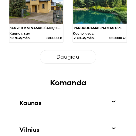
144.28 KV.M NAMAS ŠAKIŲ K., KAUNO RAJ.
PARDUODAMAS NAMAS UPELIO G., LAPIŲ MSTL., 382 KV.M PLOTO
Kauno r. sav.
Kauno r. sav.
1.570€/mėn.
380000 €
2.730€/mėn.
660000 €
Daugiau
Komanda
Kaunas
Vilnius