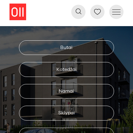
Butai
Kotedžai
Namai
Sklypai