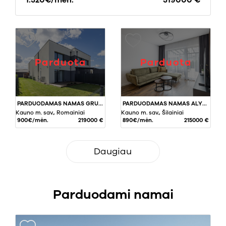
1.320€/mėn.
319000 €
Parduota
Parduota
PARDUODAMAS NAMAS GRUODO G., ROMAINIUOSE, KAUNE, 80 KV.M PLOTO
PARDUODAMAS NAMAS ALYTAUS G., ŠILAINIUOSE, KAUNE, 63,22 KV.M PLOTO
Kauno m. sav., Romainiai
Kauno m. sav., Šilainiai
900€/mėn.
219000 €
890€/mėn.
215000 €
Daugiau
Parduodami namai