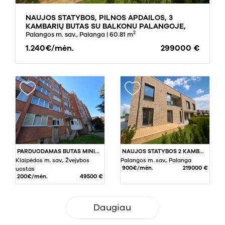
NAUJOS STATYBOS, PILNOS APDAILOS, 3
KAMBARIŲ BUTAS SU BALKONU PALANGOJE,
2
VĖŽIŲ GATVĖJE
Palangos m. sav., Palanga
| 60.81 m
1.240€/mėn.
299000 €
PARDUODAMAS BUTAS MINIJOS G., ŽVEJYBOS UOSTE, KLAIPĖDA, 36.37 KV.M PLOTO
NAUJOS STATYBOS 2 KAMBARIŲ BUTAS PIRMAME AUKŠTE, SU TERASA PALANGOJE !
Klaipėdos m. sav., Žvejybos
Palangos m. sav., Palanga
900€/mėn.
219000 €
uostas
200€/mėn.
49500 €
Daugiau