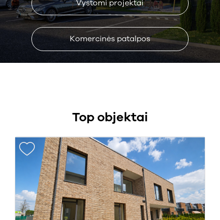
Vystomi projektai
Komercinės patalpos
Top objektai