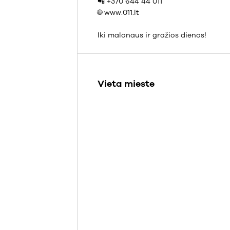
📲 +370 644 44 011
🌐 www.011.lt
Iki malonaus ir gražios dienos!
Vieta mieste