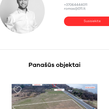
+37064444011
romas@011.lt
Susisiekite
Panašūs objektai