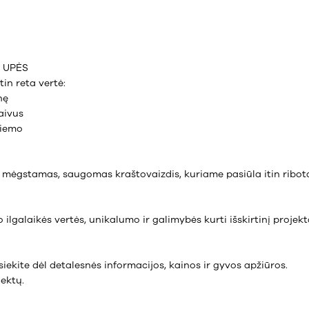
S UPĖS
tin reta vertė:
nę
aivus
kiemo
ų mėgstamas, saugomas kraštovaizdis, kuriame pasiūla itin ribota
 ilgalaikės vertės, unikalumo ir galimybės kurti išskirtinį projek
iekite dėl detalesnės informacijos, kainos ir gyvos apžiūros.
jektų.