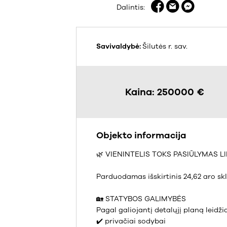
Dalintis:
Savivaldybė:
Šilutės r. sav.
Kaina: 250000 €
Objekto informacija
🌿 VIENINTELIS TOKS PASIŪLYMAS LI
Parduodamas išskirtinis 24,62 aro sk
🏡 STATYBOS GALIMYBĖS
Pagal galiojantį detalųjį planą leidži
✔️ privačiai sodybai