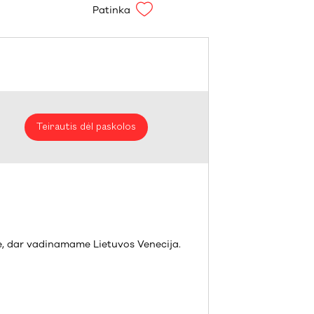
Patinka
Teirautis dėl paskolos
me, dar vadinamame Lietuvos Venecija.