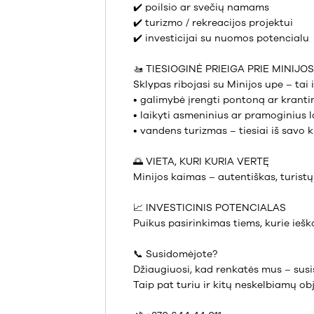
✔️ poilsio ar svečių namams
✔️ turizmo / rekreacijos projektui
✔️ investicijai su nuomos potencialu
🚤 TIESIOGINĖ PRIEIGA PRIE MINIJO
Sklypas ribojasi su Minijos upe – tai i
• galimybė įrengti pontoną ar kranti
• laikyti asmeninius ar pramoginius l
• vandens turizmas – tiesiai iš savo 
🌅 VIETA, KURI KURIA VERTĘ
Minijos kaimas – autentiškas, turist
📈 INVESTICINIS POTENCIALAS
Puikus pasirinkimas tiems, kurie ieško
📞 Susidomėjote?
Džiaugiuosi, kad renkatės mus – susis
Taip pat turiu ir kitų neskelbiamų ob