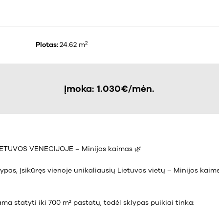
2
Plotas:
24.62 m
Įmoka: 1.030€/mėn.
ETUVOS VENECIJOJE – Minijos kaimas 🌿
lypas, įsikūręs vienoje unikaliausių Lietuvos vietų – Minijos kai
ama statyti iki 700 m² pastatų, todėl sklypas puikiai tinka: