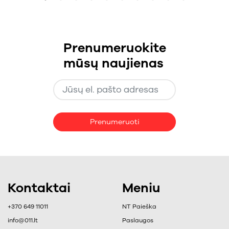
Prenumeruokite
mūsų naujienas
Prenumeruoti
Kontaktai
Meniu
+370 649 11011
NT Paieška
info@011.lt
Paslaugos