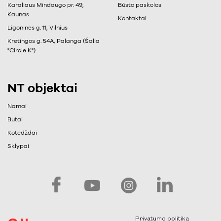
Karaliaus Mindaugo pr. 49,
Būsto paskolos
Kaunas
Kontaktai
Ligoninės g. 11, Vilnius
Kretingos g. 54A, Palanga (Šalia
"Circle K")
NT objektai
Namai
Butai
Kotedždai
Sklypai
Privatumo politika