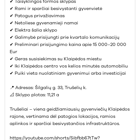
✔ Taisyklingos formos sklypas
✔ Rami ir sparčiai besivystanti gyvenvietė
✔ Patogus privažiavimas
✔ Netoliese gyvenamieji namai
✔ Elektra šalia sklypo
✔ Galimybė prisijungti prie kvartalo komunikacijų
✔ Preliminari prisijungimo kaina apie 15 000–20 000
Eur
✔ Geras susisiekimas su Klaipėdos miestu
✔ Iki Klaipėdos centro vos kelios minutės automobiliu
✔ Puiki vieta nuolatiniam gyvenimui arba investicijai
📍 Adresas: Šilgalių g. 33, Trušelių k.
📐 Sklypo plotas: 11,21 a
Trušeliai – viena geidžiamiausių gyvenviečių Klaipėdos
rajone, vertinama dėl patogios lokacijos, ramios
aplinkos ir sparčiai besivystančios infrastruktūros.
https://youtube.com/shorts/Sibfbb67tTw?