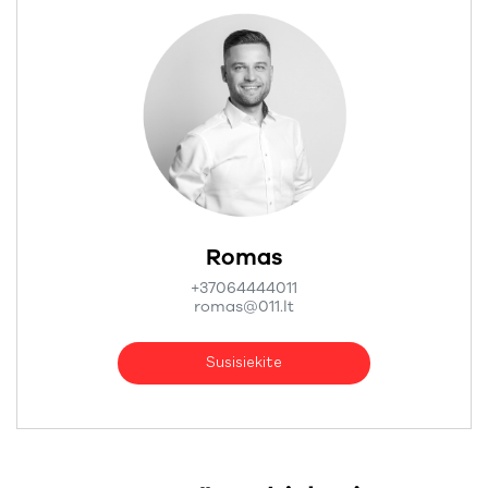
Romas
+37064444011
romas@011.lt
Susisiekite