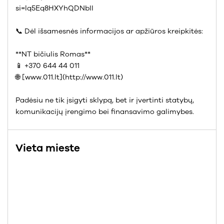
si=lq5Eq8HXYhQDNbII
📞 Dėl išsamesnės informacijos ar apžiūros kreipkitės:
**NT bičiulis Romas**
📱 +370 644 44 011
🌐 [www.011.lt](http://www.011.lt)
Padėsiu ne tik įsigyti sklypą, bet ir įvertinti statybų,
komunikacijų įrengimo bei finansavimo galimybes.
Vieta mieste