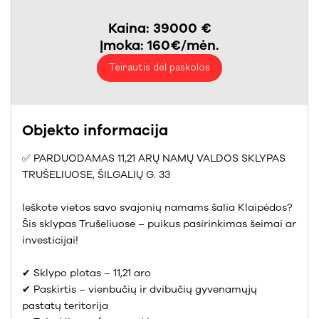
Kaina: 39000 €
Įmoka: 160€/mėn.
Teirautis dėl paskolos
Objekto informacija
✅ PARDUODAMAS 11,21 ARŲ NAMŲ VALDOS SKLYPAS
TRUŠELIUOSE, ŠILGALIŲ G. 33
Ieškote vietos savo svajonių namams šalia Klaipėdos?
Šis sklypas Trušeliuose – puikus pasirinkimas šeimai ar
investicijai!
✔ Sklypo plotas – 11,21 aro
✔ Paskirtis – vienbučių ir dvibučių gyvenamųjų
pastatų teritorija