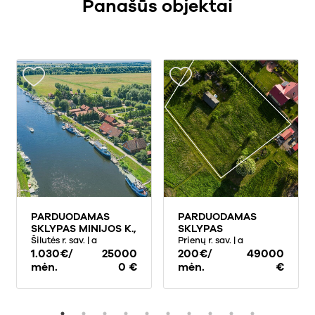
Panašūs objektai
PARDUODAMAS
PARDUODAMAS
SKLYPAS MINIJOS K.,
SKLYPAS
24.62 A PLOTO
Šilutės r. sav.
| a
GELEŽINKELIO G.,
Prienų r. sav.
| a
1.030€/
25000
MAURUČIŲ K., 41 A
200€/
49000
PLOTO
mėn.
0 €
mėn.
€