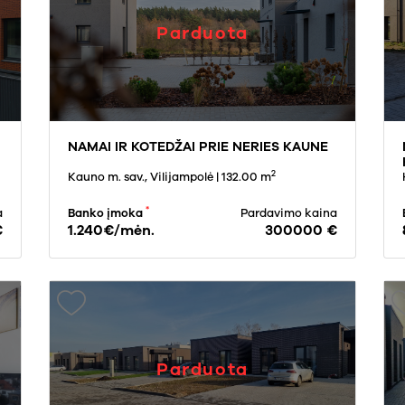
Parduota
NAMAI IR KOTEDŽAI PRIE NERIES KAUNE
2
Kauno m. sav., Vilijampolė
| 132.00 m
*
a
Banko įmoka
Pardavimo kaina
€
1.240€/mėn.
300000 €
Parduota