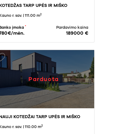
KOTEDŽAS TARP UPĖS IR MIŠKO
2
Kauno r. sav.
| 111.00 m
*
Banko įmoka
Pardavimo kaina
780€/mėn.
189000 €
Parduota
NAUJI KOTEDŽAI TARP UPĖS IR MIŠKO
2
Kauno r. sav.
| 110.00 m