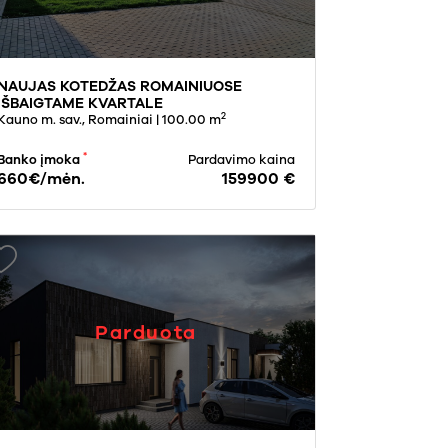
NAUJAS KOTEDŽAS ROMAINIUOSE
IŠBAIGTAME KVARTALE
2
Kauno m. sav., Romainiai
| 100.00 m
*
Banko įmoka
Pardavimo kaina
660€/mėn.
159900 €
Parduota