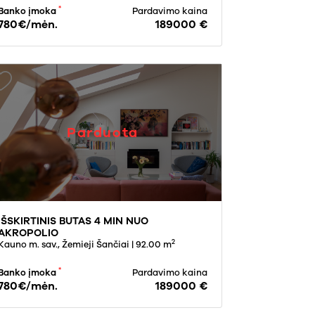
*
Banko įmoka
Pardavimo kaina
780€/mėn.
189000 €
Parduota
IŠSKIRTINIS BUTAS 4 MIN NUO
AKROPOLIO
2
Kauno m. sav., Žemieji Šančiai
| 92.00 m
*
Banko įmoka
Pardavimo kaina
780€/mėn.
189000 €