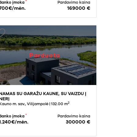
*
Banko įmoka
Pardavimo kaina
700€/mėn.
169000 €
Parduota
NAMAS SU GARAŽU KAUNE, SU VAIZDU Į
NERĮ
2
Kauno m. sav., Vilijampolė
| 132.00 m
*
Banko įmoka
Pardavimo kaina
1.240€/mėn.
300000 €