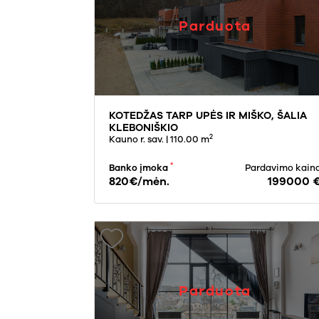
Parduota
KOTEDŽAS TARP UPĖS IR MIŠKO, ŠALIA
KLEBONIŠKIO
2
Kauno r. sav.
| 110.00 m
*
Banko įmoka
Pardavimo kain
820€/mėn.
199000 
Parduota