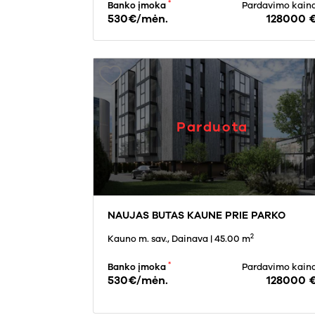
*
Banko įmoka
Pardavimo kain
530€/mėn.
128000 
Parduota
NAUJAS BUTAS KAUNE PRIE PARKO
2
Kauno m. sav., Dainava
| 45.00 m
*
Banko įmoka
Pardavimo kain
530€/mėn.
128000 