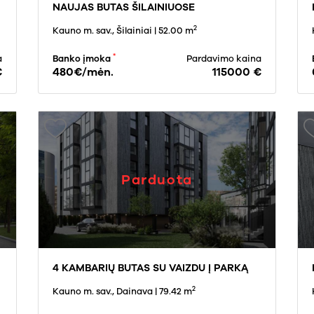
NAUJAS BUTAS ŠILAINIUOSE
2
Kauno m. sav., Šilainiai
| 52.00 m
*
a
Banko įmoka
Pardavimo kaina
€
480€/mėn.
115000 €
Parduota
4 KAMBARIŲ BUTAS SU VAIZDU Į PARKĄ
2
Kauno m. sav., Dainava
| 79.42 m