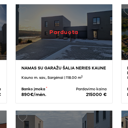
Parduota
NAMAS SU GARAŽU ŠALIA NERIES KAUNE
2
Kauno m. sav., Sargėnai
| 118.00 m
*
a
Banko įmoka
Pardavimo kaina
€
890€/mėn.
215000 €