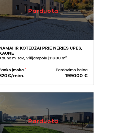
Parduota
NAMAI IR KOTEDŽAI PRIE NERIES UPĖS,
KAUNE
2
Kauno m. sav., Vilijampolė
| 118.00 m
*
Banko įmoka
Pardavimo kaina
820€/mėn.
199000 €
Parduota