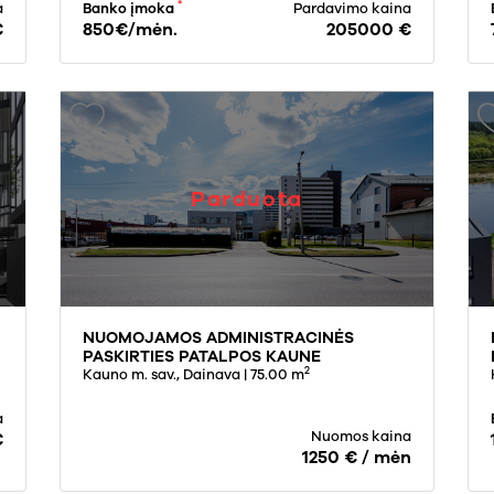
*
a
Banko įmoka
Pardavimo kaina
€
850€/mėn.
205000 €
Parduota
NUOMOJAMOS ADMINISTRACINĖS
PASKIRTIES PATALPOS KAUNE
2
Kauno m. sav., Dainava
| 75.00 m
a
Nuomos kaina
€
1250 € / mėn