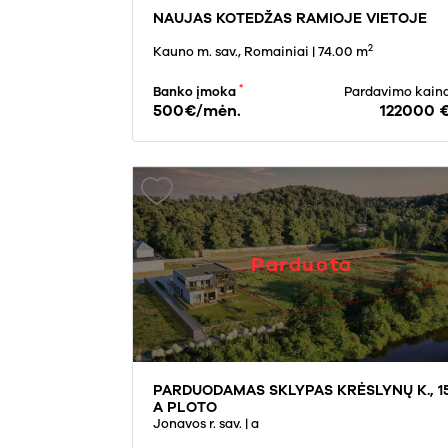
NAUJAS KOTEDŽAS RAMIOJE VIETOJE
2
Kauno m. sav., Romainiai
| 74.00 m
*
Banko įmoka
Pardavimo kain
500€/mėn.
122000 
Parduota
PARDUODAMAS SKLYPAS KRĖSLYNŲ K., 1
A PLOTO
Jonavos r. sav.
| a