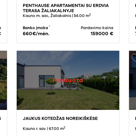
PENTHAUSE APARTAMENTAI SU ERDVIA
TERASA ŽALIAKALNYJE
2
Kauno m. sav., Žaliakalnis
| 54.00 m
*
a
Banko įmoka
Pardavimo kaina
€
660€/mėn.
159000 €
Parduota
5
JAUKUS KOTEDŽAS NOREIKIŠKĖSE
2
Kauno r. sav.
| 67.00 m