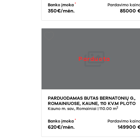
*
Banko įmoka
Pardavimo kain
350€/mėn.
85000 
Parduota
PARDUODAMAS BUTAS BERNATONIŲ G.,
ROMAINIUOSE, KAUNE, 110 KV.M PLOTO
2
Kauno m. sav., Romainiai
| 110.00 m
*
Banko įmoka
Pardavimo kain
620€/mėn.
149900 