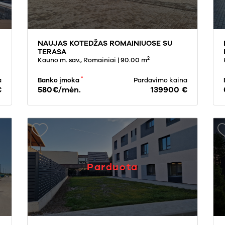
NAUJAS KOTEDŽAS ROMAINIUOSE SU
TERASA
2
Kauno m. sav., Romainiai
| 90.00 m
*
a
Banko įmoka
Pardavimo kaina
€
580€/mėn.
139900 €
Parduota