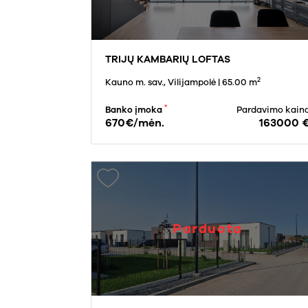
TRIJŲ KAMBARIŲ LOFTAS
2
Kauno m. sav., Vilijampolė
| 65.00 m
*
Banko įmoka
Pardavimo kain
670€/mėn.
163000 
Parduota