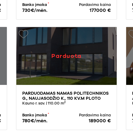
*
a
Banko įmoka
Pardavimo kaina
€
730€/mėn.
177000 €
Parduota
PARDUODAMAS NAMAS POLITECHNIKOS
G., NAUJASODŽIO K., 110 KV.M PLOTO
2
Kauno r. sav.
| 110.00 m
*
a
Banko įmoka
Pardavimo kaina
€
780€/mėn.
189000 €