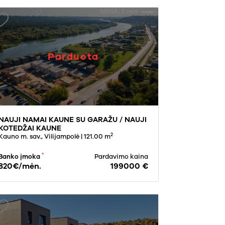
Parduota
NAUJI NAMAI KAUNE SU GARAŽU / NAUJI
KOTEDŽAI KAUNE
2
Kauno m. sav., Vilijampolė
| 121.00 m
*
Banko įmoka
Pardavimo kaina
820€/mėn.
199000 €