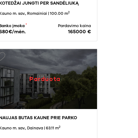
KOTEDŽAI JUNGTI PER SANDĖLIUKĄ
2
Kauno m. sav., Romainiai
| 100.00 m
*
Banko įmoka
Pardavimo kaina
680€/mėn.
165000 €
Parduota
NAUJAS BUTAS KAUNE PRIE PARKO
2
Kauno m. sav., Dainava
| 63.11 m