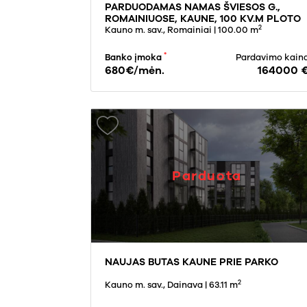
PARDUODAMAS NAMAS ŠVIESOS G.,
ROMAINIUOSE, KAUNE, 100 KV.M PLOTO
2
Kauno m. sav., Romainiai
| 100.00 m
*
Banko įmoka
Pardavimo kain
680€/mėn.
164000 
Parduota
NAUJAS BUTAS KAUNE PRIE PARKO
2
Kauno m. sav., Dainava
| 63.11 m