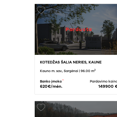
Parduota
KOTEDŽAS ŠALIA NERIES, KAUNE
2
Kauno m. sav., Sargėnai
| 96.00 m
*
Banko įmoka
Pardavimo kain
620€/mėn.
149900 